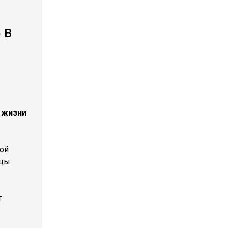
 В
з жизни
ной
нцы
т