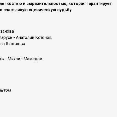
легкостью и выразительностью, которая гарантирует
ю счастливую сценическую судьбу.
язанова
арусь - Анатолий Котенев
ина Яковлева
тв - Михаил Мамедов
актом