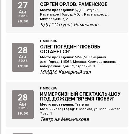
27
СЕРГЕЙ ОРЛОВ. РАМЕНСКОЕ
Место проведения:
КДЦ " Сатурн",
Авг
Раменское
|
Город:
МО, г. Раменское, ул.
2026
Михалевича, д.2
20:00
КДЦ " Сатурн", Раменское
Г МОСКВА
ОЛЕГ ПОГУДИН "ЛЮБОВЬ
28
ОСТАНЕТСЯ"
Авг
Место проведения:
ММДМ, Камерный
2026
зал
|
Город:
115054, Москва, Космодамианская
19:00
набережная, дом 52, строение 8.
ММДМ, Камерный зал
Г МОСКВА
ИММЕРСИВНЫЙ СПЕКТАКЛЬ-ШОУ
28
ПОД ДОЖДЕМ "ВРЕМЯ ЛЮБВИ"
Авг
Место проведения:
Театр на
2026
Мельникова
|
Город:
г. Москва, ул. Мельникова
19:00
7 стр. 1
Театр на Мельникова