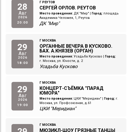
Г РЕУТОВ
28
СЕРГЕЙ ОРЛОВ. РЕУТОВ
Авг
Место проведения:
ДК "Мир"
|
Город:
площадь
2026
Академика Челомея, 1, Реутов
20:00
ДК "Мир"
Г МОСКВА
29
ОРГАННЫЕ ВЕЧЕРА В КУСКОВО.
БАХ. А.КНЯЗЕВ (ОРГАН)
Авг
Место проведения:
Усадьба Кусково
|
Город:
2026
г. Москва, ул. Юности, д. 2
18:00
Усадьба Кусково
Г МОСКВА
29
КОНЦЕРТ-СЪЁМКА "ПАРАД
ЮМОРА"
Авг
Место проведения:
ЦКИ "Меридиан"
|
Город:
г.
2026
Москва, ул. Профсоюзная, д.61
19:00
ЦКИ "Меридиан"
Г МОСКВА
29
МЮЗИКЛ-ШОУ ГРЯЗНЫЕ ТАНЦЫ