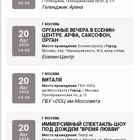
г Геленджик, Геленджикский пр-кт, д 171
20:00
Геленджик Арена
Г МОСКВА
ОРГАННЫЕ ВЕЧЕРА В ЕСЕНИН-
20
ЦЕНТРЕ. АРФА, САКСОФОН,
ОРГАН
Авг
2026
Место проведения:
Есенин-Центр
|
Город:
19:00
Москва, пер. Чернышевского, 4с2, вход слева
Есенин-Центр
Г МОСКВА
20
ВИТАЛЯ
Место проведения:
ГБУ «ООЦ
Авг
им.Моссовета
|
Город:
г Москва,
2026
Преображенская пл, д 12
19:00
ГБУ «ООЦ им.Моссовета
Г МОСКВА
ИММЕРСИВНЫЙ СПЕКТАКЛЬ-ШОУ
20
ПОД ДОЖДЕМ "ВРЕМЯ ЛЮБВИ"
Авг
Место проведения:
Театр на
2026
Мельникова
|
Город:
г. Москва, ул. Мельникова