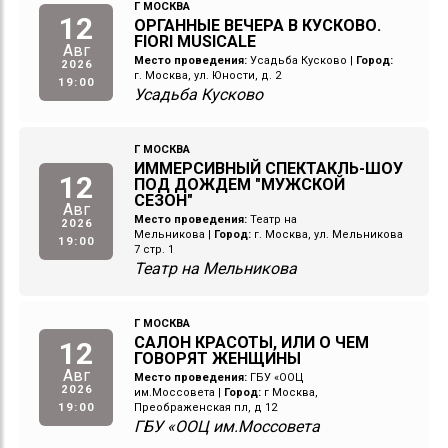
Г МОСКВА
12
ОРГАННЫЕ ВЕЧЕРА В КУСКОВО.
FIORI MUSICALE
Авг
Место проведения:
Усадьба Кусково
|
Город:
2026
г. Москва, ул. Юности, д. 2
19:00
Усадьба Кусково
Г МОСКВА
ИММЕРСИВНЫЙ СПЕКТАКЛЬ-ШОУ
12
ПОД ДОЖДЕМ "МУЖСКОЙ
СЕЗОН"
Авг
Место проведения:
Театр на
2026
Мельникова
|
Город:
г. Москва, ул. Мельникова
19:00
7 стр. 1
Театр на Мельникова
Г МОСКВА
САЛОН КРАСОТЫ, ИЛИ О ЧЕМ
12
ГОВОРЯТ ЖЕНЩИНЫ
Авг
Место проведения:
ГБУ «ООЦ
2026
им.Моссовета
|
Город:
г Москва,
19:00
Преображенская пл, д 12
ГБУ «ООЦ им.Моссовета