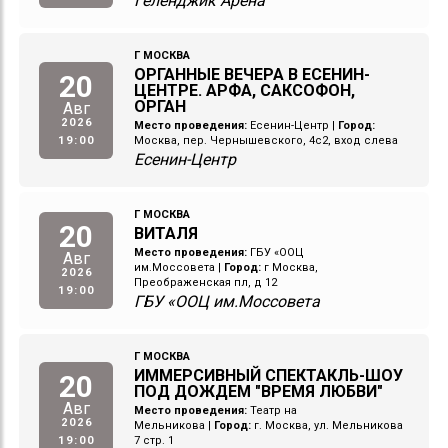
Геленджик Арена
Г МОСКВА
ОРГАННЫЕ ВЕЧЕРА В ЕСЕНИН-
20
ЦЕНТРЕ. АРФА, САКСОФОН,
ОРГАН
Авг
2026
Место проведения:
Есенин-Центр
|
Город:
19:00
Москва, пер. Чернышевского, 4с2, вход слева
Есенин-Центр
Г МОСКВА
20
ВИТАЛЯ
Место проведения:
ГБУ «ООЦ
Авг
им.Моссовета
|
Город:
г Москва,
2026
Преображенская пл, д 12
19:00
ГБУ «ООЦ им.Моссовета
Г МОСКВА
ИММЕРСИВНЫЙ СПЕКТАКЛЬ-ШОУ
20
ПОД ДОЖДЕМ "ВРЕМЯ ЛЮБВИ"
Авг
Место проведения:
Театр на
2026
Мельникова
|
Город:
г. Москва, ул. Мельникова
19:00
7 стр. 1