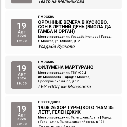
Театр на Мельникова
Г МОСКВА
ОРГАННЫЕ ВЕЧЕРА В КУСКОВО.
19
СОН В ЛЕТНИЙ ДЕНЬ (ВИОЛА ДА
ГАМБА И ОРГАН)
Авг
2026
Место проведения:
Усадьба Кусково
|
Город:
19:00
г. Москва, ул. Юности, д. 2
Усадьба Кусково
Г МОСКВА
19
ФИЛУМЕНА МАРТУРАНО
Место проведения:
ГБУ «ООЦ
Авг
им.Моссовета
|
Город:
г Москва,
2026
Преображенская пл, д 12
19:00
ГБУ «ООЦ им.Моссовета
Г ГЕЛЕНДЖИК
19
19.08.26 ХОР ТУРЕЦКОГО "НАМ 35
ЛЕТ!", ГЕЛЕНДЖИК
Авг
Место проведения:
Геленджик Арена
|
Город:
2026
г Геленджик, Геленджикский пр-кт, д 171
20:00