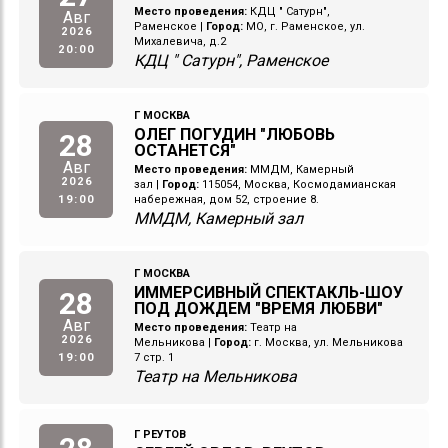
Место проведения:
КДЦ " Сатурн",
Авг
Раменское
|
Город:
МО, г. Раменское, ул.
2026
Михалевича, д.2
20:00
КДЦ " Сатурн", Раменское
Г МОСКВА
ОЛЕГ ПОГУДИН "ЛЮБОВЬ
28
ОСТАНЕТСЯ"
Авг
Место проведения:
ММДМ, Камерный
2026
зал
|
Город:
115054, Москва, Космодамианская
19:00
набережная, дом 52, строение 8.
ММДМ, Камерный зал
Г МОСКВА
ИММЕРСИВНЫЙ СПЕКТАКЛЬ-ШОУ
28
ПОД ДОЖДЕМ "ВРЕМЯ ЛЮБВИ"
Авг
Место проведения:
Театр на
2026
Мельникова
|
Город:
г. Москва, ул. Мельникова
19:00
7 стр. 1
Театр на Мельникова
Г РЕУТОВ