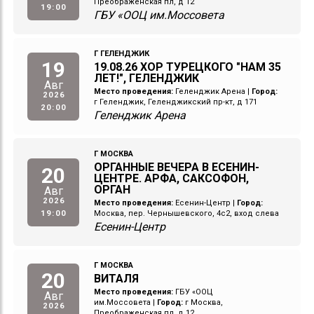
Преображенская пл, д 12
19:00
ГБУ «ООЦ им.Моссовета
Г ГЕЛЕНДЖИК
19
19.08.26 ХОР ТУРЕЦКОГО "НАМ 35
ЛЕТ!", ГЕЛЕНДЖИК
Авг
Место проведения:
Геленджик Арена
|
Город:
2026
г Геленджик, Геленджикский пр-кт, д 171
20:00
Геленджик Арена
Г МОСКВА
ОРГАННЫЕ ВЕЧЕРА В ЕСЕНИН-
20
ЦЕНТРЕ. АРФА, САКСОФОН,
ОРГАН
Авг
2026
Место проведения:
Есенин-Центр
|
Город:
19:00
Москва, пер. Чернышевского, 4с2, вход слева
Есенин-Центр
Г МОСКВА
20
ВИТАЛЯ
Место проведения:
ГБУ «ООЦ
Авг
им.Моссовета
|
Город:
г Москва,
2026
Преображенская пл, д 12