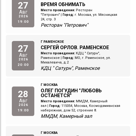
27
ВРЕМЯ ОБНИМАТЬ
Место проведения:
Ресторан
Авг
"Петрович"
|
Город:
г. Москва, ул. Мясницкая
2026
24, стр. 3
19:00
Ресторан "Петрович"
Г РАМЕНСКОЕ
27
СЕРГЕЙ ОРЛОВ. РАМЕНСКОЕ
Место проведения:
КДЦ " Сатурн",
Авг
Раменское
|
Город:
МО, г. Раменское, ул.
2026
Михалевича, д.2
20:00
КДЦ " Сатурн", Раменское
Г МОСКВА
ОЛЕГ ПОГУДИН "ЛЮБОВЬ
28
ОСТАНЕТСЯ"
Авг
Место проведения:
ММДМ, Камерный
2026
зал
|
Город:
115054, Москва, Космодамианская
19:00
набережная, дом 52, строение 8.
ММДМ, Камерный зал
Г МОСКВА