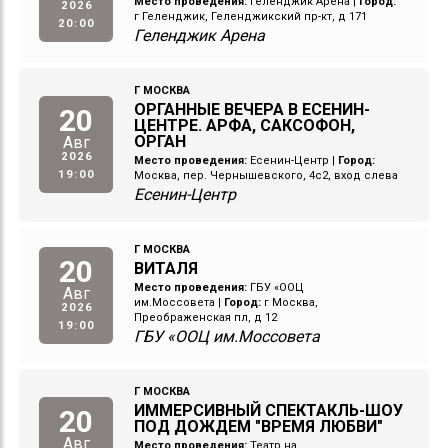
Место проведения:
Геленджик Арена
|
Город:
2026
г Геленджик, Геленджикский пр-кт, д 171
20:00
Геленджик Арена
Г МОСКВА
ОРГАННЫЕ ВЕЧЕРА В ЕСЕНИН-
20
ЦЕНТРЕ. АРФА, САКСОФОН,
ОРГАН
Авг
2026
Место проведения:
Есенин-Центр
|
Город:
19:00
Москва, пер. Чернышевского, 4с2, вход слева
Есенин-Центр
Г МОСКВА
20
ВИТАЛЯ
Место проведения:
ГБУ «ООЦ
Авг
им.Моссовета
|
Город:
г Москва,
2026
Преображенская пл, д 12
19:00
ГБУ «ООЦ им.Моссовета
Г МОСКВА
ИММЕРСИВНЫЙ СПЕКТАКЛЬ-ШОУ
20
ПОД ДОЖДЕМ "ВРЕМЯ ЛЮБВИ"
Авг
Место проведения:
Театр на