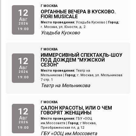
Г МОСКВА
12
ОРГАННЫЕ ВЕЧЕРА В КУСКОВО.
FIORI MUSICALE
Авг
Место проведения:
Усадьба Кусково
|
Город:
2026
г. Москва, ул. Юности, д. 2
19:00
Усадьба Кусково
Г МОСКВА
ИММЕРСИВНЫЙ СПЕКТАКЛЬ-ШОУ
12
ПОД ДОЖДЕМ "МУЖСКОЙ
СЕЗОН"
Авг
Место проведения:
Театр на
2026
Мельникова
|
Город:
г. Москва, ул. Мельникова
19:00
7 стр. 1
Театр на Мельникова
Г МОСКВА
САЛОН КРАСОТЫ, ИЛИ О ЧЕМ
12
ГОВОРЯТ ЖЕНЩИНЫ
Авг
Место проведения:
ГБУ «ООЦ
2026
им.Моссовета
|
Город:
г Москва,
19:00
Преображенская пл, д 12
ГБУ «ООЦ им.Моссовета