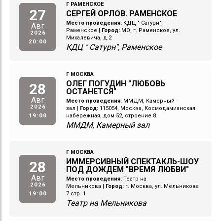
Г РАМЕНСКОЕ
27
СЕРГЕЙ ОРЛОВ. РАМЕНСКОЕ
Место проведения:
КДЦ " Сатурн",
Авг
Раменское
|
Город:
МО, г. Раменское, ул.
2026
Михалевича, д.2
20:00
КДЦ " Сатурн", Раменское
Г МОСКВА
ОЛЕГ ПОГУДИН "ЛЮБОВЬ
28
ОСТАНЕТСЯ"
Авг
Место проведения:
ММДМ, Камерный
2026
зал
|
Город:
115054, Москва, Космодамианская
19:00
набережная, дом 52, строение 8.
ММДМ, Камерный зал
Г МОСКВА
ИММЕРСИВНЫЙ СПЕКТАКЛЬ-ШОУ
28
ПОД ДОЖДЕМ "ВРЕМЯ ЛЮБВИ"
Авг
Место проведения:
Театр на
2026
Мельникова
|
Город:
г. Москва, ул. Мельникова
19:00
7 стр. 1
Театр на Мельникова