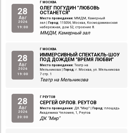
Г МОСКВА
ОЛЕГ ПОГУДИН "ЛЮБОВЬ
28
ОСТАНЕТСЯ"
Авг
Место проведения:
ММДМ, Камерный
2026
зал
|
Город:
115054, Москва, Космодамианская
19:00
набережная, дом 52, строение 8.
ММДМ, Камерный зал
Г МОСКВА
ИММЕРСИВНЫЙ СПЕКТАКЛЬ-ШОУ
28
ПОД ДОЖДЕМ "ВРЕМЯ ЛЮБВИ"
Авг
Место проведения:
Театр на
2026
Мельникова
|
Город:
г. Москва, ул. Мельникова
19:00
7 стр. 1
Театр на Мельникова
Г РЕУТОВ
28
СЕРГЕЙ ОРЛОВ. РЕУТОВ
Авг
Место проведения:
ДК "Мир"
|
Город:
площадь
2026
Академика Челомея, 1, Реутов
20:00
ДК "Мир"