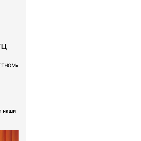
ТЦ
АСТНОМ»
т наши