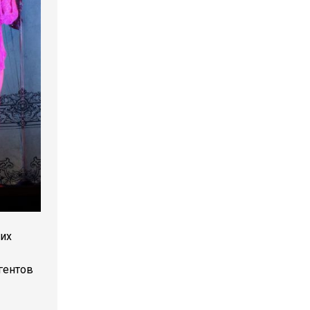
ких
гентов