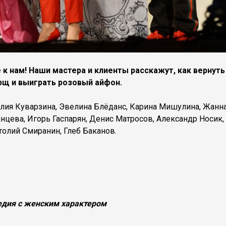
е к нам! Наши мастера и клиенты расскажут, как вернуть
рщ и выиграть розовый айфон.
лия Куварзина, Эвелина Блёданс, Карина Мишулина, Жанна
нцева, Игорь Гаспарян, Денис Матросов, Александр Носик,
толий Смиранин, Глеб Баканов.
дия с женским характером