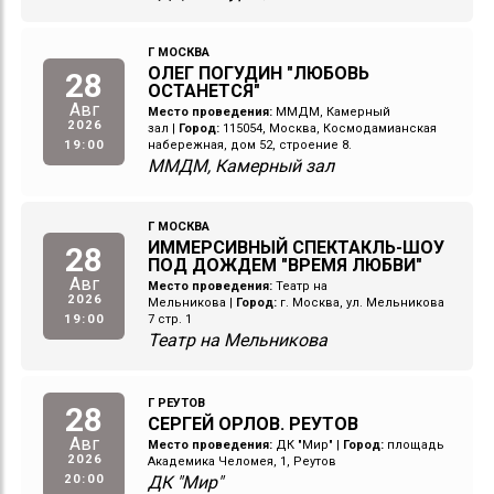
Г МОСКВА
ОЛЕГ ПОГУДИН "ЛЮБОВЬ
28
ОСТАНЕТСЯ"
Авг
Место проведения:
ММДМ, Камерный
2026
зал
|
Город:
115054, Москва, Космодамианская
19:00
набережная, дом 52, строение 8.
ММДМ, Камерный зал
Г МОСКВА
ИММЕРСИВНЫЙ СПЕКТАКЛЬ-ШОУ
28
ПОД ДОЖДЕМ "ВРЕМЯ ЛЮБВИ"
Авг
Место проведения:
Театр на
2026
Мельникова
|
Город:
г. Москва, ул. Мельникова
19:00
7 стр. 1
Театр на Мельникова
Г РЕУТОВ
28
СЕРГЕЙ ОРЛОВ. РЕУТОВ
Авг
Место проведения:
ДК "Мир"
|
Город:
площадь
2026
Академика Челомея, 1, Реутов
20:00
ДК "Мир"