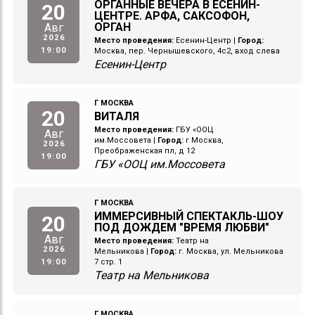
ОРГАННЫЕ ВЕЧЕРА В ЕСЕНИН-
20
ЦЕНТРЕ. АРФА, САКСОФОН,
ОРГАН
Авг
2026
Место проведения:
Есенин-Центр
|
Город:
19:00
Москва, пер. Чернышевского, 4с2, вход слева
Есенин-Центр
Г МОСКВА
20
ВИТАЛЯ
Место проведения:
ГБУ «ООЦ
Авг
им.Моссовета
|
Город:
г Москва,
2026
Преображенская пл, д 12
19:00
ГБУ «ООЦ им.Моссовета
Г МОСКВА
ИММЕРСИВНЫЙ СПЕКТАКЛЬ-ШОУ
20
ПОД ДОЖДЕМ "ВРЕМЯ ЛЮБВИ"
Авг
Место проведения:
Театр на
2026
Мельникова
|
Город:
г. Москва, ул. Мельникова
19:00
7 стр. 1
Театр на Мельникова
Г МОСКВА