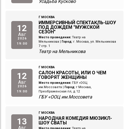
Усадьба Кусково
Г МОСКВА
ИММЕРСИВНЫЙ СПЕКТАКЛЬ-ШОУ
12
ПОД ДОЖДЕМ "МУЖСКОЙ
СЕЗОН"
Авг
Место проведения:
Театр на
2026
Мельникова
|
Город:
г. Москва, ул. Мельникова
19:00
7 стр. 1
Театр на Мельникова
Г МОСКВА
САЛОН КРАСОТЫ, ИЛИ О ЧЕМ
12
ГОВОРЯТ ЖЕНЩИНЫ
Авг
Место проведения:
ГБУ «ООЦ
2026
им.Моссовета
|
Город:
г Москва,
19:00
Преображенская пл, д 12
ГБУ «ООЦ им.Моссовета
Г МОСКВА
НАРОДНАЯ КОМЕДИЯ МЮЗИКЛ-
13
ШОУ СВАТЫ
Авг
Место проведения:
Театр на