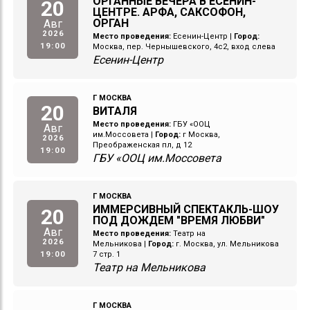
ОРГАННЫЕ ВЕЧЕРА В ЕСЕНИН-
20
ЦЕНТРЕ. АРФА, САКСОФОН,
ОРГАН
Авг
2026
Место проведения:
Есенин-Центр
|
Город:
19:00
Москва, пер. Чернышевского, 4с2, вход слева
Есенин-Центр
Г МОСКВА
20
ВИТАЛЯ
Место проведения:
ГБУ «ООЦ
Авг
им.Моссовета
|
Город:
г Москва,
2026
Преображенская пл, д 12
19:00
ГБУ «ООЦ им.Моссовета
Г МОСКВА
ИММЕРСИВНЫЙ СПЕКТАКЛЬ-ШОУ
20
ПОД ДОЖДЕМ "ВРЕМЯ ЛЮБВИ"
Авг
Место проведения:
Театр на
2026
Мельникова
|
Город:
г. Москва, ул. Мельникова
19:00
7 стр. 1
Театр на Мельникова
Г МОСКВА