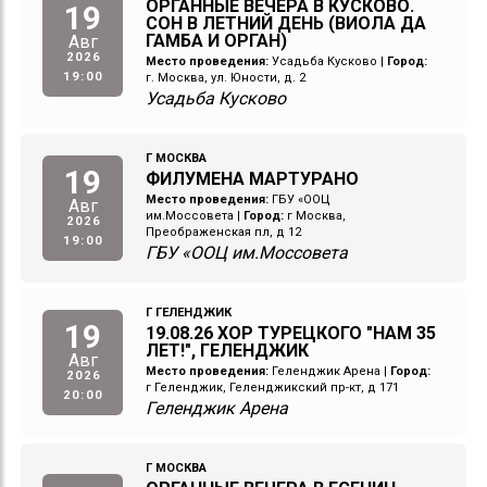
ОРГАННЫЕ ВЕЧЕРА В КУСКОВО.
19
СОН В ЛЕТНИЙ ДЕНЬ (ВИОЛА ДА
ГАМБА И ОРГАН)
Авг
2026
Место проведения:
Усадьба Кусково
|
Город:
19:00
г. Москва, ул. Юности, д. 2
Усадьба Кусково
Г МОСКВА
19
ФИЛУМЕНА МАРТУРАНО
Место проведения:
ГБУ «ООЦ
Авг
им.Моссовета
|
Город:
г Москва,
2026
Преображенская пл, д 12
19:00
ГБУ «ООЦ им.Моссовета
Г ГЕЛЕНДЖИК
19
19.08.26 ХОР ТУРЕЦКОГО "НАМ 35
ЛЕТ!", ГЕЛЕНДЖИК
Авг
Место проведения:
Геленджик Арена
|
Город:
2026
г Геленджик, Геленджикский пр-кт, д 171
20:00
Геленджик Арена
Г МОСКВА