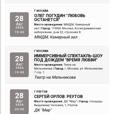
Г МОСКВА
ОЛЕГ ПОГУДИН "ЛЮБОВЬ
28
ОСТАНЕТСЯ"
Авг
Место проведения:
ММДМ, Камерный
2026
зал
|
Город:
115054, Москва, Космодамианская
19:00
набережная, дом 52, строение 8.
ММДМ, Камерный зал
Г МОСКВА
ИММЕРСИВНЫЙ СПЕКТАКЛЬ-ШОУ
28
ПОД ДОЖДЕМ "ВРЕМЯ ЛЮБВИ"
Авг
Место проведения:
Театр на
2026
Мельникова
|
Город:
г. Москва, ул. Мельникова
19:00
7 стр. 1
Театр на Мельникова
Г РЕУТОВ
28
СЕРГЕЙ ОРЛОВ. РЕУТОВ
Авг
Место проведения:
ДК "Мир"
|
Город:
площадь
2026
Академика Челомея, 1, Реутов
20:00
ДК "Мир"