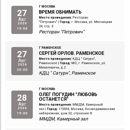
Г МОСКВА
27
ВРЕМЯ ОБНИМАТЬ
Место проведения:
Ресторан
Авг
"Петрович"
|
Город:
г. Москва, ул. Мясницкая
2026
24, стр. 3
19:00
Ресторан "Петрович"
Г РАМЕНСКОЕ
27
СЕРГЕЙ ОРЛОВ. РАМЕНСКОЕ
Место проведения:
КДЦ " Сатурн",
Авг
Раменское
|
Город:
МО, г. Раменское, ул.
2026
Михалевича, д.2
20:00
КДЦ " Сатурн", Раменское
Г МОСКВА
ОЛЕГ ПОГУДИН "ЛЮБОВЬ
28
ОСТАНЕТСЯ"
Авг
Место проведения:
ММДМ, Камерный
2026
зал
|
Город:
115054, Москва, Космодамианская
19:00
набережная, дом 52, строение 8.
ММДМ, Камерный зал