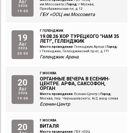
Авг
им.Моссовета
|
Город:
г Москва,
2026
Преображенская пл, д 12
19:00
ГБУ «ООЦ им.Моссовета
Г ГЕЛЕНДЖИК
19
19.08.26 ХОР ТУРЕЦКОГО "НАМ 35
ЛЕТ!", ГЕЛЕНДЖИК
Авг
Место проведения:
Геленджик Арена
|
Город:
2026
г Геленджик, Геленджикский пр-кт, д 171
20:00
Геленджик Арена
Г МОСКВА
ОРГАННЫЕ ВЕЧЕРА В ЕСЕНИН-
20
ЦЕНТРЕ. АРФА, САКСОФОН,
ОРГАН
Авг
2026
Место проведения:
Есенин-Центр
|
Город:
19:00
Москва, пер. Чернышевского, 4с2, вход слева
Есенин-Центр
Г МОСКВА
20
ВИТАЛЯ
Место проведения:
ГБУ «ООЦ