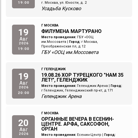
19:00
г. Москва, ул. Юности, д. 2
Усадьба Кусково
Г МОСКВА
19
ФИЛУМЕНА МАРТУРАНО
Место проведения:
ГБУ «ООЦ
Авг
им.Моссовета
|
Город:
г Москва,
2026
Преображенская пл, д 12
19:00
ГБУ «ООЦ им.Моссовета
Г ГЕЛЕНДЖИК
19
19.08.26 ХОР ТУРЕЦКОГО "НАМ 35
ЛЕТ!", ГЕЛЕНДЖИК
Авг
Место проведения:
Геленджик Арена
|
Город:
2026
г Геленджик, Геленджикский пр-кт, д 171
20:00
Геленджик Арена
Г МОСКВА
ОРГАННЫЕ ВЕЧЕРА В ЕСЕНИН-
20
ЦЕНТРЕ. АРФА, САКСОФОН,
ОРГАН
Авг
2026
Место проведения:
Есенин-Центр
|
Город: