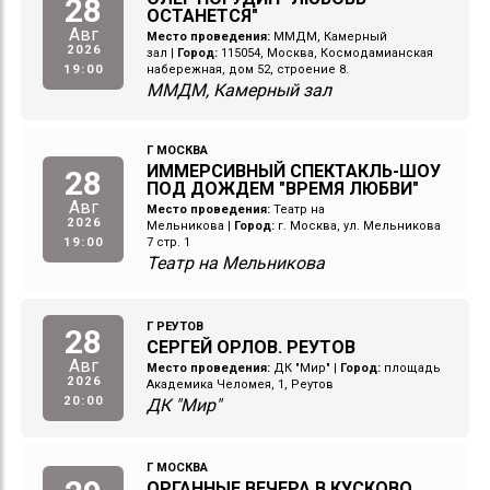
28
ОСТАНЕТСЯ"
Авг
Место проведения:
ММДМ, Камерный
2026
зал
|
Город:
115054, Москва, Космодамианская
19:00
набережная, дом 52, строение 8.
ММДМ, Камерный зал
Г МОСКВА
ИММЕРСИВНЫЙ СПЕКТАКЛЬ-ШОУ
28
ПОД ДОЖДЕМ "ВРЕМЯ ЛЮБВИ"
Авг
Место проведения:
Театр на
2026
Мельникова
|
Город:
г. Москва, ул. Мельникова
19:00
7 стр. 1
Театр на Мельникова
Г РЕУТОВ
28
СЕРГЕЙ ОРЛОВ. РЕУТОВ
Авг
Место проведения:
ДК "Мир"
|
Город:
площадь
2026
Академика Челомея, 1, Реутов
20:00
ДК "Мир"
Г МОСКВА
ОРГАННЫЕ ВЕЧЕРА В КУСКОВО.