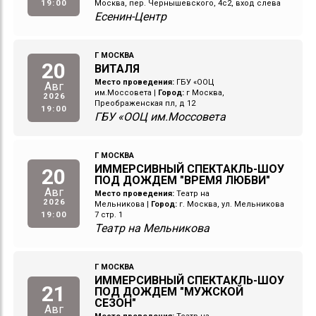
19:00
Москва, пер. Чернышевского, 4с2, вход слева
Есенин-Центр
Г МОСКВА
20
ВИТАЛЯ
Место проведения:
ГБУ «ООЦ
Авг
им.Моссовета
|
Город:
г Москва,
2026
Преображенская пл, д 12
19:00
ГБУ «ООЦ им.Моссовета
Г МОСКВА
ИММЕРСИВНЫЙ СПЕКТАКЛЬ-ШОУ
20
ПОД ДОЖДЕМ "ВРЕМЯ ЛЮБВИ"
Авг
Место проведения:
Театр на
2026
Мельникова
|
Город:
г. Москва, ул. Мельникова
19:00
7 стр. 1
Театр на Мельникова
Г МОСКВА
ИММЕРСИВНЫЙ СПЕКТАКЛЬ-ШОУ
21
ПОД ДОЖДЕМ "МУЖСКОЙ
СЕЗОН"
Авг