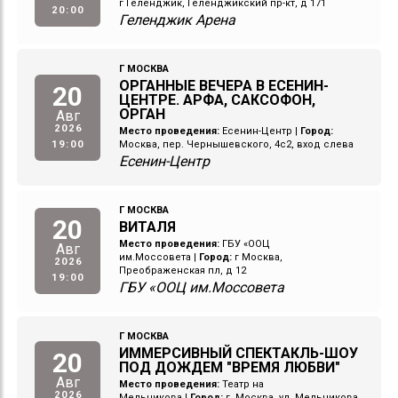
г Геленджик, Геленджикский пр-кт, д 171
20:00
Геленджик Арена
Г МОСКВА
ОРГАННЫЕ ВЕЧЕРА В ЕСЕНИН-
20
ЦЕНТРЕ. АРФА, САКСОФОН,
ОРГАН
Авг
2026
Место проведения:
Есенин-Центр
|
Город:
19:00
Москва, пер. Чернышевского, 4с2, вход слева
Есенин-Центр
Г МОСКВА
20
ВИТАЛЯ
Место проведения:
ГБУ «ООЦ
Авг
им.Моссовета
|
Город:
г Москва,
2026
Преображенская пл, д 12
19:00
ГБУ «ООЦ им.Моссовета
Г МОСКВА
ИММЕРСИВНЫЙ СПЕКТАКЛЬ-ШОУ
20
ПОД ДОЖДЕМ "ВРЕМЯ ЛЮБВИ"
Авг
Место проведения:
Театр на
2026
Мельникова
|
Город:
г. Москва, ул. Мельникова