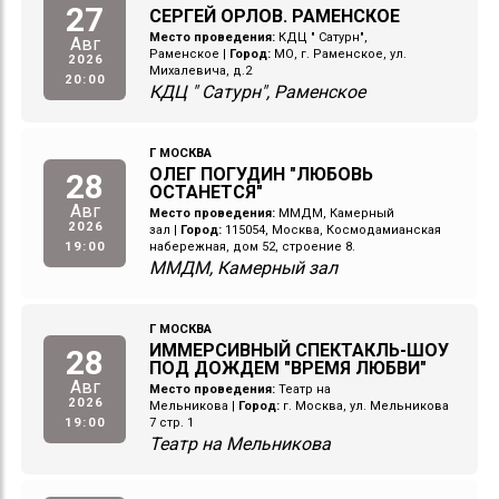
27
СЕРГЕЙ ОРЛОВ. РАМЕНСКОЕ
Место проведения:
КДЦ " Сатурн",
Авг
Раменское
|
Город:
МО, г. Раменское, ул.
2026
Михалевича, д.2
20:00
КДЦ " Сатурн", Раменское
Г МОСКВА
ОЛЕГ ПОГУДИН "ЛЮБОВЬ
28
ОСТАНЕТСЯ"
Авг
Место проведения:
ММДМ, Камерный
2026
зал
|
Город:
115054, Москва, Космодамианская
19:00
набережная, дом 52, строение 8.
ММДМ, Камерный зал
Г МОСКВА
ИММЕРСИВНЫЙ СПЕКТАКЛЬ-ШОУ
28
ПОД ДОЖДЕМ "ВРЕМЯ ЛЮБВИ"
Авг
Место проведения:
Театр на
2026
Мельникова
|
Город:
г. Москва, ул. Мельникова
19:00
7 стр. 1
Театр на Мельникова