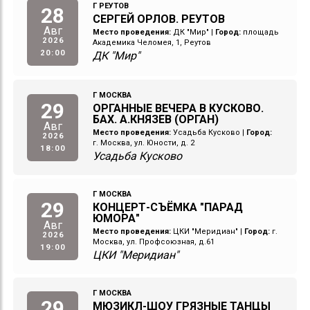
Г РЕУТОВ
28
СЕРГЕЙ ОРЛОВ. РЕУТОВ
Авг
Место проведения:
ДК "Мир"
|
Город:
площадь
2026
Академика Челомея, 1, Реутов
20:00
ДК "Мир"
Г МОСКВА
29
ОРГАННЫЕ ВЕЧЕРА В КУСКОВО.
БАХ. А.КНЯЗЕВ (ОРГАН)
Авг
Место проведения:
Усадьба Кусково
|
Город:
2026
г. Москва, ул. Юности, д. 2
18:00
Усадьба Кусково
Г МОСКВА
29
КОНЦЕРТ-СЪЁМКА "ПАРАД
ЮМОРА"
Авг
Место проведения:
ЦКИ "Меридиан"
|
Город:
г.
2026
Москва, ул. Профсоюзная, д.61
19:00
ЦКИ "Меридиан"
Г МОСКВА
29
МЮЗИКЛ-ШОУ ГРЯЗНЫЕ ТАНЦЫ