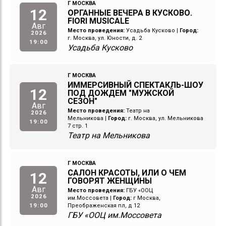
Г МОСКВА
12
ОРГАННЫЕ ВЕЧЕРА В КУСКОВО.
FIORI MUSICALE
Авг
Место проведения:
Усадьба Кусково
|
Город:
2026
г. Москва, ул. Юности, д. 2
19:00
Усадьба Кусково
Г МОСКВА
ИММЕРСИВНЫЙ СПЕКТАКЛЬ-ШОУ
12
ПОД ДОЖДЕМ "МУЖСКОЙ
СЕЗОН"
Авг
Место проведения:
Театр на
2026
Мельникова
|
Город:
г. Москва, ул. Мельникова
19:00
7 стр. 1
Театр на Мельникова
Г МОСКВА
САЛОН КРАСОТЫ, ИЛИ О ЧЕМ
12
ГОВОРЯТ ЖЕНЩИНЫ
Авг
Место проведения:
ГБУ «ООЦ
2026
им.Моссовета
|
Город:
г Москва,
19:00
Преображенская пл, д 12
ГБУ «ООЦ им.Моссовета