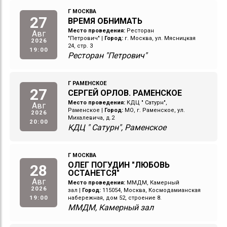
Г МОСКВА
27
ВРЕМЯ ОБНИМАТЬ
Место проведения:
Ресторан
Авг
"Петрович"
|
Город:
г. Москва, ул. Мясницкая
2026
24, стр. 3
19:00
Ресторан "Петрович"
Г РАМЕНСКОЕ
27
СЕРГЕЙ ОРЛОВ. РАМЕНСКОЕ
Место проведения:
КДЦ " Сатурн",
Авг
Раменское
|
Город:
МО, г. Раменское, ул.
2026
Михалевича, д.2
20:00
КДЦ " Сатурн", Раменское
Г МОСКВА
ОЛЕГ ПОГУДИН "ЛЮБОВЬ
28
ОСТАНЕТСЯ"
Авг
Место проведения:
ММДМ, Камерный
2026
зал
|
Город:
115054, Москва, Космодамианская
19:00
набережная, дом 52, строение 8.
ММДМ, Камерный зал