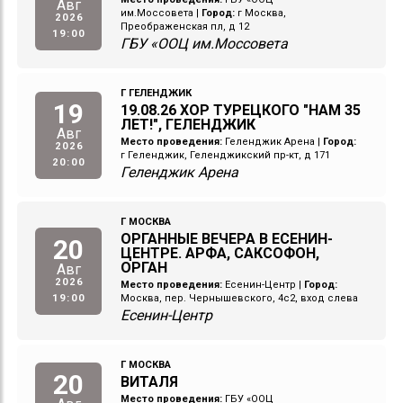
Авг
им.Моссовета
|
Город:
г Москва,
2026
Преображенская пл, д 12
19:00
ГБУ «ООЦ им.Моссовета
Г ГЕЛЕНДЖИК
19
19.08.26 ХОР ТУРЕЦКОГО "НАМ 35
ЛЕТ!", ГЕЛЕНДЖИК
Авг
Место проведения:
Геленджик Арена
|
Город:
2026
г Геленджик, Геленджикский пр-кт, д 171
20:00
Геленджик Арена
Г МОСКВА
ОРГАННЫЕ ВЕЧЕРА В ЕСЕНИН-
20
ЦЕНТРЕ. АРФА, САКСОФОН,
ОРГАН
Авг
2026
Место проведения:
Есенин-Центр
|
Город:
19:00
Москва, пер. Чернышевского, 4с2, вход слева
Есенин-Центр
Г МОСКВА
20
ВИТАЛЯ
Место проведения:
ГБУ «ООЦ