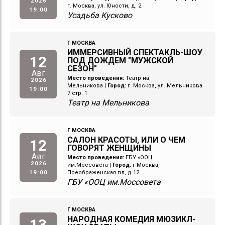
2026
г. Москва, ул. Юности, д. 2
19:00
Усадьба Кусково
Г МОСКВА
ИММЕРСИВНЫЙ СПЕКТАКЛЬ-ШОУ
12
ПОД ДОЖДЕМ "МУЖСКОЙ
СЕЗОН"
Авг
Место проведения:
Театр на
2026
Мельникова
|
Город:
г. Москва, ул. Мельникова
19:00
7 стр. 1
Театр на Мельникова
Г МОСКВА
САЛОН КРАСОТЫ, ИЛИ О ЧЕМ
12
ГОВОРЯТ ЖЕНЩИНЫ
Авг
Место проведения:
ГБУ «ООЦ
2026
им.Моссовета
|
Город:
г Москва,
19:00
Преображенская пл, д 12
ГБУ «ООЦ им.Моссовета
Г МОСКВА
НАРОДНАЯ КОМЕДИЯ МЮЗИКЛ-
13