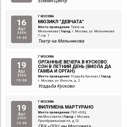
Есенин-Центр
Г МОСКВА
16
МЮЗИКЛ "ДЕВЧАТА"
Место проведения:
Театр на
Авг
Мельникова
|
Город:
г. Москва, ул. Мельникова
2026
7 стр. 1
19:00
Театр на Мельникова
Г МОСКВА
ОРГАННЫЕ ВЕЧЕРА В КУСКОВО.
19
СОН В ЛЕТНИЙ ДЕНЬ (ВИОЛА ДА
ГАМБА И ОРГАН)
Авг
2026
Место проведения:
Усадьба Кусково
|
Город:
19:00
г. Москва, ул. Юности, д. 2
Усадьба Кусково
Г МОСКВА
19
ФИЛУМЕНА МАРТУРАНО
Место проведения:
ГБУ «ООЦ
Авг
им.Моссовета
|
Город:
г Москва,
2026
Преображенская пл, д 12
19:00
ГБУ «ООЦ им.Моссовета