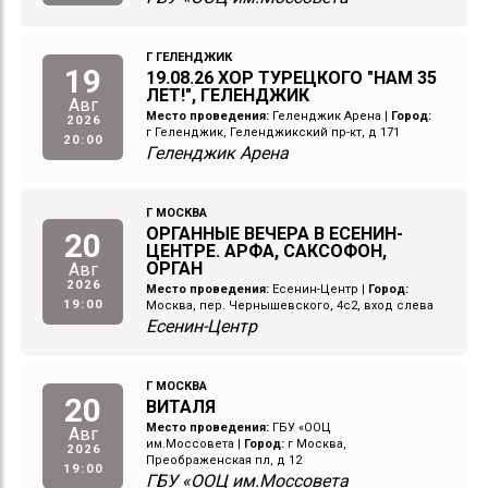
Г ГЕЛЕНДЖИК
19
19.08.26 ХОР ТУРЕЦКОГО "НАМ 35
ЛЕТ!", ГЕЛЕНДЖИК
Авг
Место проведения:
Геленджик Арена
|
Город:
2026
г Геленджик, Геленджикский пр-кт, д 171
20:00
Геленджик Арена
Г МОСКВА
ОРГАННЫЕ ВЕЧЕРА В ЕСЕНИН-
20
ЦЕНТРЕ. АРФА, САКСОФОН,
ОРГАН
Авг
2026
Место проведения:
Есенин-Центр
|
Город:
19:00
Москва, пер. Чернышевского, 4с2, вход слева
Есенин-Центр
Г МОСКВА
20
ВИТАЛЯ
Место проведения:
ГБУ «ООЦ
Авг
им.Моссовета
|
Город:
г Москва,
2026
Преображенская пл, д 12
19:00
ГБУ «ООЦ им.Моссовета