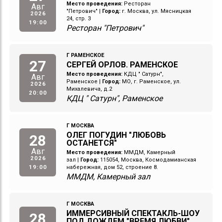
Место проведения:
Ресторан
Авг
"Петрович"
|
Город:
г. Москва, ул. Мясницкая
2026
24, стр. 3
19:00
Ресторан "Петрович"
Г РАМЕНСКОЕ
27
СЕРГЕЙ ОРЛОВ. РАМЕНСКОЕ
Место проведения:
КДЦ " Сатурн",
Авг
Раменское
|
Город:
МО, г. Раменское, ул.
2026
Михалевича, д.2
20:00
КДЦ " Сатурн", Раменское
Г МОСКВА
ОЛЕГ ПОГУДИН "ЛЮБОВЬ
28
ОСТАНЕТСЯ"
Авг
Место проведения:
ММДМ, Камерный
2026
зал
|
Город:
115054, Москва, Космодамианская
19:00
набережная, дом 52, строение 8.
ММДМ, Камерный зал
Г МОСКВА
ИММЕРСИВНЫЙ СПЕКТАКЛЬ-ШОУ
28
ПОД ДОЖДЕМ "ВРЕМЯ ЛЮБВИ"