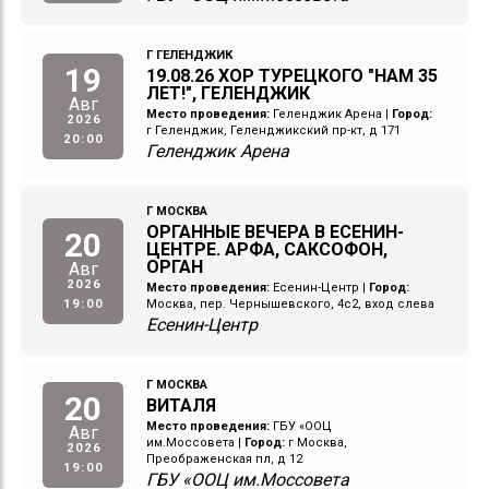
Г ГЕЛЕНДЖИК
19
19.08.26 ХОР ТУРЕЦКОГО "НАМ 35
ЛЕТ!", ГЕЛЕНДЖИК
Авг
Место проведения:
Геленджик Арена
|
Город:
2026
г Геленджик, Геленджикский пр-кт, д 171
20:00
Геленджик Арена
Г МОСКВА
ОРГАННЫЕ ВЕЧЕРА В ЕСЕНИН-
20
ЦЕНТРЕ. АРФА, САКСОФОН,
ОРГАН
Авг
2026
Место проведения:
Есенин-Центр
|
Город:
19:00
Москва, пер. Чернышевского, 4с2, вход слева
Есенин-Центр
Г МОСКВА
20
ВИТАЛЯ
Место проведения:
ГБУ «ООЦ
Авг
им.Моссовета
|
Город:
г Москва,
2026
Преображенская пл, д 12
19:00
ГБУ «ООЦ им.Моссовета