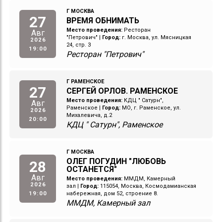
Г МОСКВА
27
ВРЕМЯ ОБНИМАТЬ
Место проведения:
Ресторан
Авг
"Петрович"
|
Город:
г. Москва, ул. Мясницкая
2026
24, стр. 3
19:00
Ресторан "Петрович"
Г РАМЕНСКОЕ
27
СЕРГЕЙ ОРЛОВ. РАМЕНСКОЕ
Место проведения:
КДЦ " Сатурн",
Авг
Раменское
|
Город:
МО, г. Раменское, ул.
2026
Михалевича, д.2
20:00
КДЦ " Сатурн", Раменское
Г МОСКВА
ОЛЕГ ПОГУДИН "ЛЮБОВЬ
28
ОСТАНЕТСЯ"
Авг
Место проведения:
ММДМ, Камерный
2026
зал
|
Город:
115054, Москва, Космодамианская
19:00
набережная, дом 52, строение 8.
ММДМ, Камерный зал