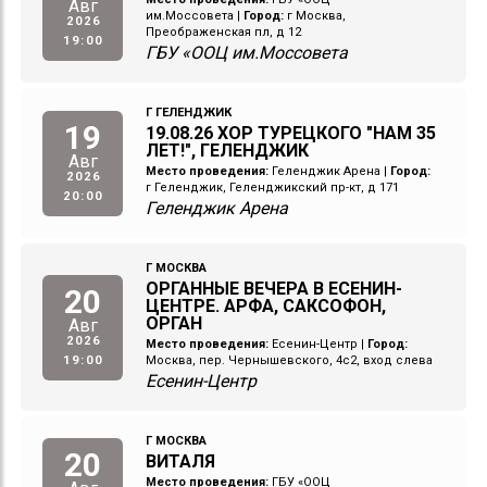
Авг
им.Моссовета
|
Город:
г Москва,
2026
Преображенская пл, д 12
19:00
ГБУ «ООЦ им.Моссовета
Г ГЕЛЕНДЖИК
19
19.08.26 ХОР ТУРЕЦКОГО "НАМ 35
ЛЕТ!", ГЕЛЕНДЖИК
Авг
Место проведения:
Геленджик Арена
|
Город:
2026
г Геленджик, Геленджикский пр-кт, д 171
20:00
Геленджик Арена
Г МОСКВА
ОРГАННЫЕ ВЕЧЕРА В ЕСЕНИН-
20
ЦЕНТРЕ. АРФА, САКСОФОН,
ОРГАН
Авг
2026
Место проведения:
Есенин-Центр
|
Город:
19:00
Москва, пер. Чернышевского, 4с2, вход слева
Есенин-Центр
Г МОСКВА
20
ВИТАЛЯ
Место проведения:
ГБУ «ООЦ