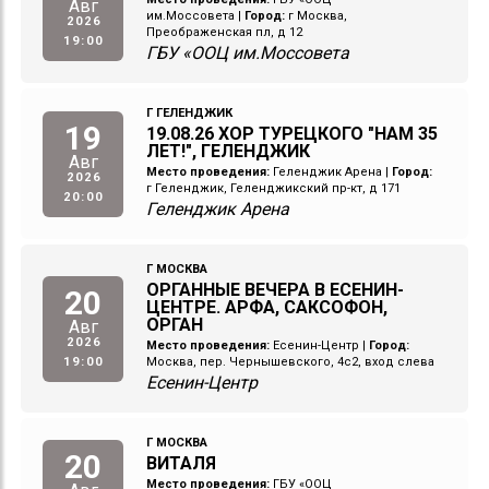
Авг
им.Моссовета
|
Город:
г Москва,
2026
Преображенская пл, д 12
19:00
ГБУ «ООЦ им.Моссовета
Г ГЕЛЕНДЖИК
19
19.08.26 ХОР ТУРЕЦКОГО "НАМ 35
ЛЕТ!", ГЕЛЕНДЖИК
Авг
Место проведения:
Геленджик Арена
|
Город:
2026
г Геленджик, Геленджикский пр-кт, д 171
20:00
Геленджик Арена
Г МОСКВА
ОРГАННЫЕ ВЕЧЕРА В ЕСЕНИН-
20
ЦЕНТРЕ. АРФА, САКСОФОН,
ОРГАН
Авг
2026
Место проведения:
Есенин-Центр
|
Город:
19:00
Москва, пер. Чернышевского, 4с2, вход слева
Есенин-Центр
Г МОСКВА
20
ВИТАЛЯ
Место проведения:
ГБУ «ООЦ