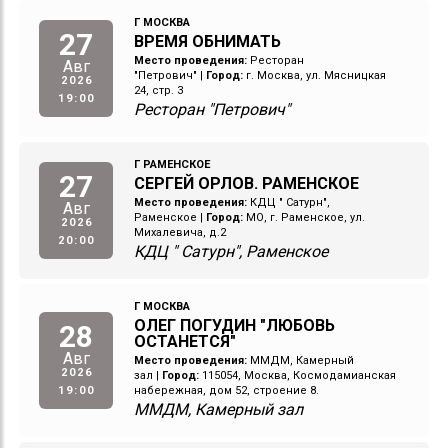
Г МОСКВА
27
ВРЕМЯ ОБНИМАТЬ
Место проведения:
Ресторан
Авг
"Петрович"
|
Город:
г. Москва, ул. Мясницкая
2026
24, стр. 3
19:00
Ресторан "Петрович"
Г РАМЕНСКОЕ
27
СЕРГЕЙ ОРЛОВ. РАМЕНСКОЕ
Место проведения:
КДЦ " Сатурн",
Авг
Раменское
|
Город:
МО, г. Раменское, ул.
2026
Михалевича, д.2
20:00
КДЦ " Сатурн", Раменское
Г МОСКВА
ОЛЕГ ПОГУДИН "ЛЮБОВЬ
28
ОСТАНЕТСЯ"
Авг
Место проведения:
ММДМ, Камерный
2026
зал
|
Город:
115054, Москва, Космодамианская
19:00
набережная, дом 52, строение 8.
ММДМ, Камерный зал