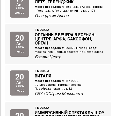
ЛЕТ!", ГЕЛЕНДЖИК
Авг
Место проведения:
Геленджик Арена
|
Город:
2026
г Геленджик, Геленджикский пр-кт, д 171
20:00
Геленджик Арена
Г МОСКВА
ОРГАННЫЕ ВЕЧЕРА В ЕСЕНИН-
20
ЦЕНТРЕ. АРФА, САКСОФОН,
ОРГАН
Авг
2026
Место проведения:
Есенин-Центр
|
Город:
19:00
Москва, пер. Чернышевского, 4с2, вход слева
Есенин-Центр
Г МОСКВА
20
ВИТАЛЯ
Место проведения:
ГБУ «ООЦ
Авг
им.Моссовета
|
Город:
г Москва,
2026
Преображенская пл, д 12
19:00
ГБУ «ООЦ им.Моссовета
Г МОСКВА
ИММЕРСИВНЫЙ СПЕКТАКЛЬ-ШОУ
20