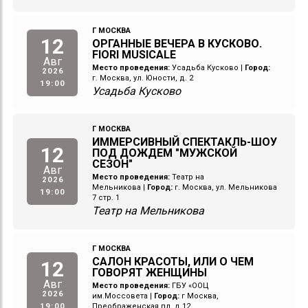
Г МОСКВА
12
ОРГАННЫЕ ВЕЧЕРА В КУСКОВО.
FIORI MUSICALE
Авг
Место проведения:
Усадьба Кусково
|
Город:
2026
г. Москва, ул. Юности, д. 2
19:00
Усадьба Кусково
Г МОСКВА
ИММЕРСИВНЫЙ СПЕКТАКЛЬ-ШОУ
12
ПОД ДОЖДЕМ "МУЖСКОЙ
СЕЗОН"
Авг
Место проведения:
Театр на
2026
Мельникова
|
Город:
г. Москва, ул. Мельникова
19:00
7 стр. 1
Театр на Мельникова
Г МОСКВА
САЛОН КРАСОТЫ, ИЛИ О ЧЕМ
12
ГОВОРЯТ ЖЕНЩИНЫ
Авг
Место проведения:
ГБУ «ООЦ
2026
им.Моссовета
|
Город:
г Москва,
19:00
Преображенская пл, д 12