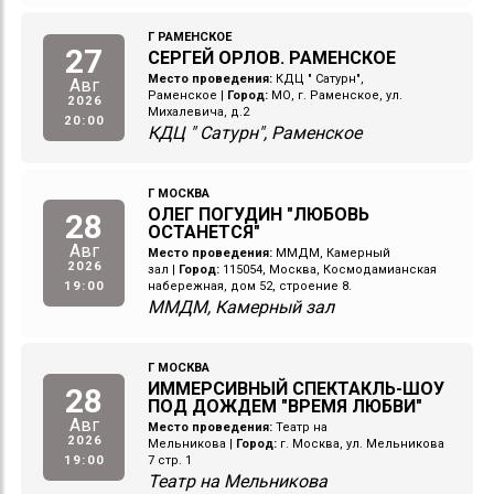
Г РАМЕНСКОЕ
27
СЕРГЕЙ ОРЛОВ. РАМЕНСКОЕ
Место проведения:
КДЦ " Сатурн",
Авг
Раменское
|
Город:
МО, г. Раменское, ул.
2026
Михалевича, д.2
20:00
КДЦ " Сатурн", Раменское
Г МОСКВА
ОЛЕГ ПОГУДИН "ЛЮБОВЬ
28
ОСТАНЕТСЯ"
Авг
Место проведения:
ММДМ, Камерный
2026
зал
|
Город:
115054, Москва, Космодамианская
19:00
набережная, дом 52, строение 8.
ММДМ, Камерный зал
Г МОСКВА
ИММЕРСИВНЫЙ СПЕКТАКЛЬ-ШОУ
28
ПОД ДОЖДЕМ "ВРЕМЯ ЛЮБВИ"
Авг
Место проведения:
Театр на
2026
Мельникова
|
Город:
г. Москва, ул. Мельникова
19:00
7 стр. 1
Театр на Мельникова