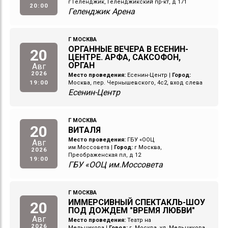
г Геленджик, Геленджикский пр-кт, д 171
20:00
Геленджик Арена
Г МОСКВА
ОРГАННЫЕ ВЕЧЕРА В ЕСЕНИН-
20
ЦЕНТРЕ. АРФА, САКСОФОН,
ОРГАН
Авг
2026
Место проведения:
Есенин-Центр
|
Город:
19:00
Москва, пер. Чернышевского, 4с2, вход слева
Есенин-Центр
Г МОСКВА
20
ВИТАЛЯ
Место проведения:
ГБУ «ООЦ
Авг
им.Моссовета
|
Город:
г Москва,
2026
Преображенская пл, д 12
19:00
ГБУ «ООЦ им.Моссовета
Г МОСКВА
ИММЕРСИВНЫЙ СПЕКТАКЛЬ-ШОУ
20
ПОД ДОЖДЕМ "ВРЕМЯ ЛЮБВИ"
Авг
Место проведения:
Театр на
2026
Мельникова
|
Город:
г. Москва, ул. Мельникова