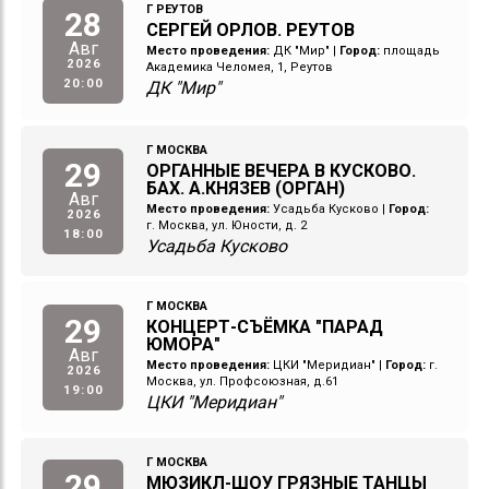
Г РЕУТОВ
28
СЕРГЕЙ ОРЛОВ. РЕУТОВ
Авг
Место проведения:
ДК "Мир"
|
Город:
площадь
2026
Академика Челомея, 1, Реутов
20:00
ДК "Мир"
Г МОСКВА
29
ОРГАННЫЕ ВЕЧЕРА В КУСКОВО.
БАХ. А.КНЯЗЕВ (ОРГАН)
Авг
Место проведения:
Усадьба Кусково
|
Город:
2026
г. Москва, ул. Юности, д. 2
18:00
Усадьба Кусково
Г МОСКВА
29
КОНЦЕРТ-СЪЁМКА "ПАРАД
ЮМОРА"
Авг
Место проведения:
ЦКИ "Меридиан"
|
Город:
г.
2026
Москва, ул. Профсоюзная, д.61
19:00
ЦКИ "Меридиан"
Г МОСКВА
29
МЮЗИКЛ-ШОУ ГРЯЗНЫЕ ТАНЦЫ