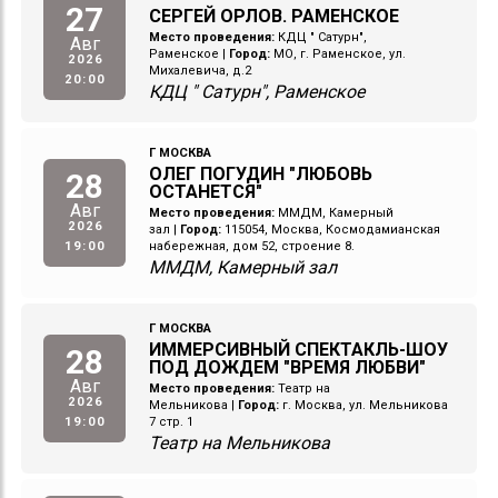
27
СЕРГЕЙ ОРЛОВ. РАМЕНСКОЕ
Место проведения:
КДЦ " Сатурн",
Авг
Раменское
|
Город:
МО, г. Раменское, ул.
2026
Михалевича, д.2
20:00
КДЦ " Сатурн", Раменское
Г МОСКВА
ОЛЕГ ПОГУДИН "ЛЮБОВЬ
28
ОСТАНЕТСЯ"
Авг
Место проведения:
ММДМ, Камерный
2026
зал
|
Город:
115054, Москва, Космодамианская
19:00
набережная, дом 52, строение 8.
ММДМ, Камерный зал
Г МОСКВА
ИММЕРСИВНЫЙ СПЕКТАКЛЬ-ШОУ
28
ПОД ДОЖДЕМ "ВРЕМЯ ЛЮБВИ"
Авг
Место проведения:
Театр на
2026
Мельникова
|
Город:
г. Москва, ул. Мельникова
19:00
7 стр. 1
Театр на Мельникова