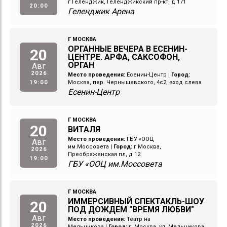
г Геленджик, Геленджикский пр-кт, д 171
20:00
Геленджик Арена
Г МОСКВА
ОРГАННЫЕ ВЕЧЕРА В ЕСЕНИН-
20
ЦЕНТРЕ. АРФА, САКСОФОН,
ОРГАН
Авг
2026
Место проведения:
Есенин-Центр
|
Город:
19:00
Москва, пер. Чернышевского, 4с2, вход слева
Есенин-Центр
Г МОСКВА
20
ВИТАЛЯ
Место проведения:
ГБУ «ООЦ
Авг
им.Моссовета
|
Город:
г Москва,
2026
Преображенская пл, д 12
19:00
ГБУ «ООЦ им.Моссовета
Г МОСКВА
ИММЕРСИВНЫЙ СПЕКТАКЛЬ-ШОУ
20
ПОД ДОЖДЕМ "ВРЕМЯ ЛЮБВИ"
Авг
Место проведения:
Театр на
2026
Мельникова
|
Город:
г. Москва, ул. Мельникова