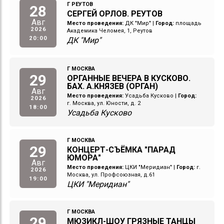
Г РЕУТОВ
28
СЕРГЕЙ ОРЛОВ. РЕУТОВ
Авг
Место проведения:
ДК "Мир"
|
Город:
площадь
2026
Академика Челомея, 1, Реутов
20:00
ДК "Мир"
Г МОСКВА
29
ОРГАННЫЕ ВЕЧЕРА В КУСКОВО.
БАХ. А.КНЯЗЕВ (ОРГАН)
Авг
Место проведения:
Усадьба Кусково
|
Город:
2026
г. Москва, ул. Юности, д. 2
18:00
Усадьба Кусково
Г МОСКВА
29
КОНЦЕРТ-СЪЁМКА "ПАРАД
ЮМОРА"
Авг
Место проведения:
ЦКИ "Меридиан"
|
Город:
г.
2026
Москва, ул. Профсоюзная, д.61
19:00
ЦКИ "Меридиан"
Г МОСКВА
29
МЮЗИКЛ-ШОУ ГРЯЗНЫЕ ТАНЦЫ