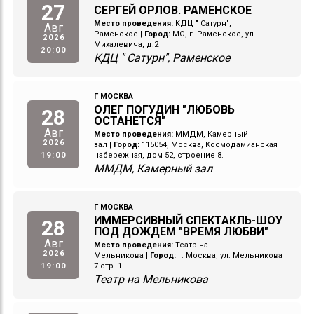
27
СЕРГЕЙ ОРЛОВ. РАМЕНСКОЕ
Место проведения:
КДЦ " Сатурн",
Авг
Раменское
|
Город:
МО, г. Раменское, ул.
2026
Михалевича, д.2
20:00
КДЦ " Сатурн", Раменское
Г МОСКВА
ОЛЕГ ПОГУДИН "ЛЮБОВЬ
28
ОСТАНЕТСЯ"
Авг
Место проведения:
ММДМ, Камерный
2026
зал
|
Город:
115054, Москва, Космодамианская
19:00
набережная, дом 52, строение 8.
ММДМ, Камерный зал
Г МОСКВА
ИММЕРСИВНЫЙ СПЕКТАКЛЬ-ШОУ
28
ПОД ДОЖДЕМ "ВРЕМЯ ЛЮБВИ"
Авг
Место проведения:
Театр на
2026
Мельникова
|
Город:
г. Москва, ул. Мельникова
19:00
7 стр. 1
Театр на Мельникова