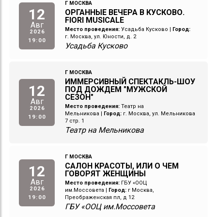
Г МОСКВА
12
ОРГАННЫЕ ВЕЧЕРА В КУСКОВО.
FIORI MUSICALE
Авг
Место проведения:
Усадьба Кусково
|
Город:
2026
г. Москва, ул. Юности, д. 2
19:00
Усадьба Кусково
Г МОСКВА
ИММЕРСИВНЫЙ СПЕКТАКЛЬ-ШОУ
12
ПОД ДОЖДЕМ "МУЖСКОЙ
СЕЗОН"
Авг
Место проведения:
Театр на
2026
Мельникова
|
Город:
г. Москва, ул. Мельникова
19:00
7 стр. 1
Театр на Мельникова
Г МОСКВА
САЛОН КРАСОТЫ, ИЛИ О ЧЕМ
12
ГОВОРЯТ ЖЕНЩИНЫ
Авг
Место проведения:
ГБУ «ООЦ
2026
им.Моссовета
|
Город:
г Москва,
19:00
Преображенская пл, д 12
ГБУ «ООЦ им.Моссовета