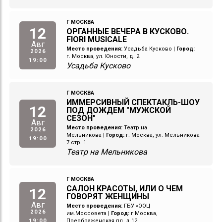
Г МОСКВА
12
ОРГАННЫЕ ВЕЧЕРА В КУСКОВО.
FIORI MUSICALE
Авг
Место проведения:
Усадьба Кусково
|
Город:
2026
г. Москва, ул. Юности, д. 2
19:00
Усадьба Кусково
Г МОСКВА
ИММЕРСИВНЫЙ СПЕКТАКЛЬ-ШОУ
12
ПОД ДОЖДЕМ "МУЖСКОЙ
СЕЗОН"
Авг
Место проведения:
Театр на
2026
Мельникова
|
Город:
г. Москва, ул. Мельникова
19:00
7 стр. 1
Театр на Мельникова
Г МОСКВА
САЛОН КРАСОТЫ, ИЛИ О ЧЕМ
12
ГОВОРЯТ ЖЕНЩИНЫ
Авг
Место проведения:
ГБУ «ООЦ
2026
им.Моссовета
|
Город:
г Москва,
19:00
Преображенская пл, д 12