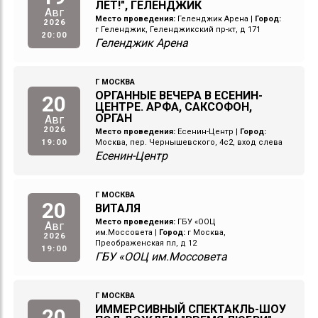
ЛЕТ!", ГЕЛЕНДЖИК
Авг
Место проведения:
Геленджик Арена
|
Город:
2026
г Геленджик, Геленджикский пр-кт, д 171
20:00
Геленджик Арена
Г МОСКВА
ОРГАННЫЕ ВЕЧЕРА В ЕСЕНИН-
20
ЦЕНТРЕ. АРФА, САКСОФОН,
ОРГАН
Авг
2026
Место проведения:
Есенин-Центр
|
Город:
19:00
Москва, пер. Чернышевского, 4с2, вход слева
Есенин-Центр
Г МОСКВА
20
ВИТАЛЯ
Место проведения:
ГБУ «ООЦ
Авг
им.Моссовета
|
Город:
г Москва,
2026
Преображенская пл, д 12
19:00
ГБУ «ООЦ им.Моссовета
Г МОСКВА
ИММЕРСИВНЫЙ СПЕКТАКЛЬ-ШОУ
20