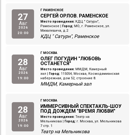
Г РАМЕНСКОЕ
27
СЕРГЕЙ ОРЛОВ. РАМЕНСКОЕ
Место проведения:
КДЦ " Сатурн",
Авг
Раменское
|
Город:
МО, г. Раменское, ул.
2026
Михалевича, д.2
20:00
КДЦ " Сатурн", Раменское
Г МОСКВА
ОЛЕГ ПОГУДИН "ЛЮБОВЬ
28
ОСТАНЕТСЯ"
Авг
Место проведения:
ММДМ, Камерный
2026
зал
|
Город:
115054, Москва, Космодамианская
19:00
набережная, дом 52, строение 8.
ММДМ, Камерный зал
Г МОСКВА
ИММЕРСИВНЫЙ СПЕКТАКЛЬ-ШОУ
28
ПОД ДОЖДЕМ "ВРЕМЯ ЛЮБВИ"
Авг
Место проведения:
Театр на
2026
Мельникова
|
Город:
г. Москва, ул. Мельникова
19:00
7 стр. 1
Театр на Мельникова