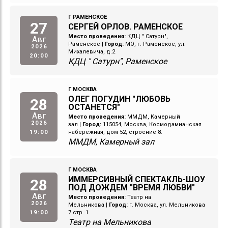
Г РАМЕНСКОЕ
27
СЕРГЕЙ ОРЛОВ. РАМЕНСКОЕ
Место проведения:
КДЦ " Сатурн",
Авг
Раменское
|
Город:
МО, г. Раменское, ул.
2026
Михалевича, д.2
20:00
КДЦ " Сатурн", Раменское
Г МОСКВА
ОЛЕГ ПОГУДИН "ЛЮБОВЬ
28
ОСТАНЕТСЯ"
Авг
Место проведения:
ММДМ, Камерный
2026
зал
|
Город:
115054, Москва, Космодамианская
19:00
набережная, дом 52, строение 8.
ММДМ, Камерный зал
Г МОСКВА
ИММЕРСИВНЫЙ СПЕКТАКЛЬ-ШОУ
28
ПОД ДОЖДЕМ "ВРЕМЯ ЛЮБВИ"
Авг
Место проведения:
Театр на
2026
Мельникова
|
Город:
г. Москва, ул. Мельникова
19:00
7 стр. 1
Театр на Мельникова