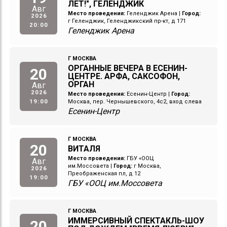
ЛЕТ!", ГЕЛЕНДЖИК
Авг
Место проведения:
Геленджик Арена
|
Город:
2026
г Геленджик, Геленджикский пр-кт, д 171
20:00
Геленджик Арена
Г МОСКВА
ОРГАННЫЕ ВЕЧЕРА В ЕСЕНИН-
20
ЦЕНТРЕ. АРФА, САКСОФОН,
ОРГАН
Авг
2026
Место проведения:
Есенин-Центр
|
Город:
19:00
Москва, пер. Чернышевского, 4с2, вход слева
Есенин-Центр
Г МОСКВА
20
ВИТАЛЯ
Место проведения:
ГБУ «ООЦ
Авг
им.Моссовета
|
Город:
г Москва,
2026
Преображенская пл, д 12
19:00
ГБУ «ООЦ им.Моссовета
Г МОСКВА
ИММЕРСИВНЫЙ СПЕКТАКЛЬ-ШОУ
20