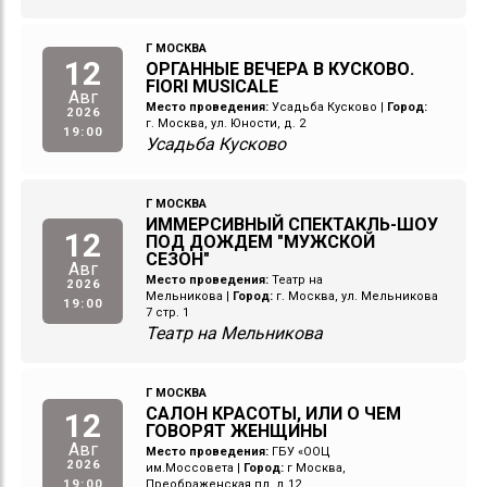
Г МОСКВА
12
ОРГАННЫЕ ВЕЧЕРА В КУСКОВО.
FIORI MUSICALE
Авг
Место проведения:
Усадьба Кусково
|
Город:
2026
г. Москва, ул. Юности, д. 2
19:00
Усадьба Кусково
Г МОСКВА
ИММЕРСИВНЫЙ СПЕКТАКЛЬ-ШОУ
12
ПОД ДОЖДЕМ "МУЖСКОЙ
СЕЗОН"
Авг
Место проведения:
Театр на
2026
Мельникова
|
Город:
г. Москва, ул. Мельникова
19:00
7 стр. 1
Театр на Мельникова
Г МОСКВА
САЛОН КРАСОТЫ, ИЛИ О ЧЕМ
12
ГОВОРЯТ ЖЕНЩИНЫ
Авг
Место проведения:
ГБУ «ООЦ
2026
им.Моссовета
|
Город:
г Москва,
19:00
Преображенская пл, д 12