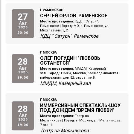
Г РАМЕНСКОЕ
27
СЕРГЕЙ ОРЛОВ. РАМЕНСКОЕ
Место проведения:
КДЦ " Сатурн",
Авг
Раменское
|
Город:
МО, г. Раменское, ул.
2026
Михалевича, д.2
20:00
КДЦ " Сатурн", Раменское
Г МОСКВА
ОЛЕГ ПОГУДИН "ЛЮБОВЬ
28
ОСТАНЕТСЯ"
Авг
Место проведения:
ММДМ, Камерный
2026
зал
|
Город:
115054, Москва, Космодамианская
19:00
набережная, дом 52, строение 8.
ММДМ, Камерный зал
Г МОСКВА
ИММЕРСИВНЫЙ СПЕКТАКЛЬ-ШОУ
28
ПОД ДОЖДЕМ "ВРЕМЯ ЛЮБВИ"
Авг
Место проведения:
Театр на
2026
Мельникова
|
Город:
г. Москва, ул. Мельникова
19:00
7 стр. 1
Театр на Мельникова