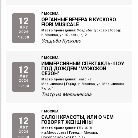
Г МОСКВА
12
ОРГАННЫЕ ВЕЧЕРА В КУСКОВО.
FIORI MUSICALE
Авг
Место проведения:
Усадьба Кусково
|
Город:
2026
г. Москва, ул. Юности, д. 2
19:00
Усадьба Кусково
Г МОСКВА
ИММЕРСИВНЫЙ СПЕКТАКЛЬ-ШОУ
12
ПОД ДОЖДЕМ "МУЖСКОЙ
СЕЗОН"
Авг
Место проведения:
Театр на
2026
Мельникова
|
Город:
г. Москва, ул. Мельникова
19:00
7 стр. 1
Театр на Мельникова
Г МОСКВА
САЛОН КРАСОТЫ, ИЛИ О ЧЕМ
12
ГОВОРЯТ ЖЕНЩИНЫ
Авг
Место проведения:
ГБУ «ООЦ
2026
им.Моссовета
|
Город:
г Москва,
19:00
Преображенская пл, д 12