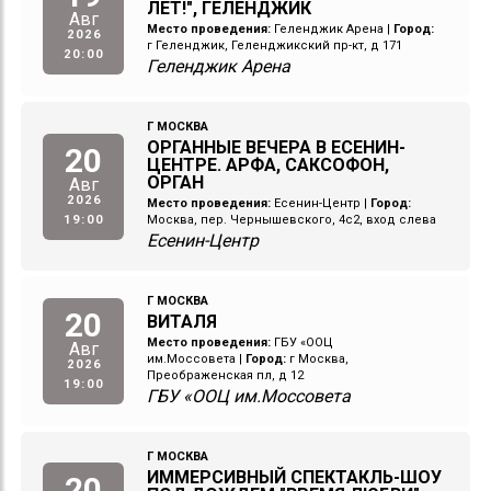
ЛЕТ!", ГЕЛЕНДЖИК
Авг
Место проведения:
Геленджик Арена
|
Город:
2026
г Геленджик, Геленджикский пр-кт, д 171
20:00
Геленджик Арена
Г МОСКВА
ОРГАННЫЕ ВЕЧЕРА В ЕСЕНИН-
20
ЦЕНТРЕ. АРФА, САКСОФОН,
ОРГАН
Авг
2026
Место проведения:
Есенин-Центр
|
Город:
19:00
Москва, пер. Чернышевского, 4с2, вход слева
Есенин-Центр
Г МОСКВА
20
ВИТАЛЯ
Место проведения:
ГБУ «ООЦ
Авг
им.Моссовета
|
Город:
г Москва,
2026
Преображенская пл, д 12
19:00
ГБУ «ООЦ им.Моссовета
Г МОСКВА
ИММЕРСИВНЫЙ СПЕКТАКЛЬ-ШОУ
20