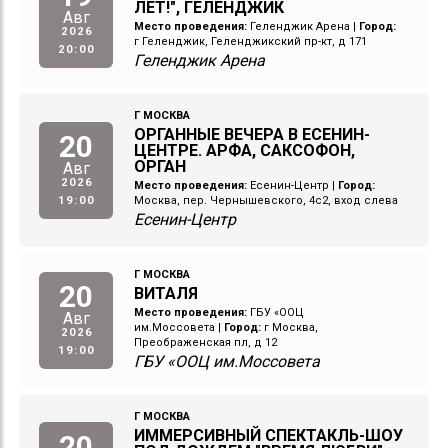
ЛЕТ!", ГЕЛЕНДЖИК
Авг
Место проведения:
Геленджик Арена
|
Город:
2026
г Геленджик, Геленджикский пр-кт, д 171
20:00
Геленджик Арена
Г МОСКВА
ОРГАННЫЕ ВЕЧЕРА В ЕСЕНИН-
20
ЦЕНТРЕ. АРФА, САКСОФОН,
ОРГАН
Авг
2026
Место проведения:
Есенин-Центр
|
Город:
19:00
Москва, пер. Чернышевского, 4с2, вход слева
Есенин-Центр
Г МОСКВА
20
ВИТАЛЯ
Место проведения:
ГБУ «ООЦ
Авг
им.Моссовета
|
Город:
г Москва,
2026
Преображенская пл, д 12
19:00
ГБУ «ООЦ им.Моссовета
Г МОСКВА
ИММЕРСИВНЫЙ СПЕКТАКЛЬ-ШОУ
20