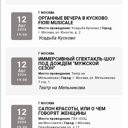
Г МОСКВА
12
ОРГАННЫЕ ВЕЧЕРА В КУСКОВО.
FIORI MUSICALE
Авг
Место проведения:
Усадьба Кусково
|
Город:
2026
г. Москва, ул. Юности, д. 2
19:00
Усадьба Кусково
Г МОСКВА
ИММЕРСИВНЫЙ СПЕКТАКЛЬ-ШОУ
12
ПОД ДОЖДЕМ "МУЖСКОЙ
СЕЗОН"
Авг
Место проведения:
Театр на
2026
Мельникова
|
Город:
г. Москва, ул. Мельникова
19:00
7 стр. 1
Театр на Мельникова
Г МОСКВА
САЛОН КРАСОТЫ, ИЛИ О ЧЕМ
12
ГОВОРЯТ ЖЕНЩИНЫ
Авг
Место проведения:
ГБУ «ООЦ
2026
им.Моссовета
|
Город:
г Москва,
19:00
Преображенская пл, д 12