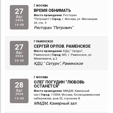
Г МОСКВА
27
ВРЕМЯ ОБНИМАТЬ
Место проведения:
Ресторан
Авг
"Петрович"
|
Город:
г. Москва, ул. Мясницкая
2026
24, стр. 3
19:00
Ресторан "Петрович"
Г РАМЕНСКОЕ
27
СЕРГЕЙ ОРЛОВ. РАМЕНСКОЕ
Место проведения:
КДЦ " Сатурн",
Авг
Раменское
|
Город:
МО, г. Раменское, ул.
2026
Михалевича, д.2
20:00
КДЦ " Сатурн", Раменское
Г МОСКВА
ОЛЕГ ПОГУДИН "ЛЮБОВЬ
28
ОСТАНЕТСЯ"
Авг
Место проведения:
ММДМ, Камерный
2026
зал
|
Город:
115054, Москва, Космодамианская
19:00
набережная, дом 52, строение 8.
ММДМ, Камерный зал