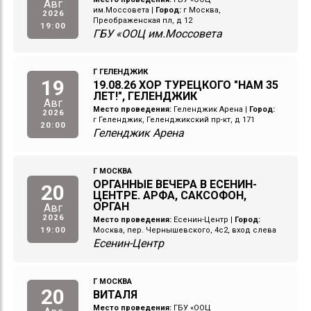
Авг
им.Моссовета
|
Город:
г Москва,
2026
Преображенская пл, д 12
19:00
ГБУ «ООЦ им.Моссовета
Г ГЕЛЕНДЖИК
19
19.08.26 ХОР ТУРЕЦКОГО "НАМ 35
ЛЕТ!", ГЕЛЕНДЖИК
Авг
Место проведения:
Геленджик Арена
|
Город:
2026
г Геленджик, Геленджикский пр-кт, д 171
20:00
Геленджик Арена
Г МОСКВА
ОРГАННЫЕ ВЕЧЕРА В ЕСЕНИН-
20
ЦЕНТРЕ. АРФА, САКСОФОН,
ОРГАН
Авг
2026
Место проведения:
Есенин-Центр
|
Город:
19:00
Москва, пер. Чернышевского, 4с2, вход слева
Есенин-Центр
Г МОСКВА
20
ВИТАЛЯ
Место проведения:
ГБУ «ООЦ