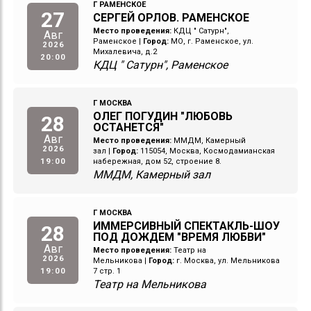
Г РАМЕНСКОЕ
27
СЕРГЕЙ ОРЛОВ. РАМЕНСКОЕ
Место проведения:
КДЦ " Сатурн",
Авг
Раменское
|
Город:
МО, г. Раменское, ул.
2026
Михалевича, д.2
20:00
КДЦ " Сатурн", Раменское
Г МОСКВА
ОЛЕГ ПОГУДИН "ЛЮБОВЬ
28
ОСТАНЕТСЯ"
Авг
Место проведения:
ММДМ, Камерный
2026
зал
|
Город:
115054, Москва, Космодамианская
19:00
набережная, дом 52, строение 8.
ММДМ, Камерный зал
Г МОСКВА
ИММЕРСИВНЫЙ СПЕКТАКЛЬ-ШОУ
28
ПОД ДОЖДЕМ "ВРЕМЯ ЛЮБВИ"
Авг
Место проведения:
Театр на
2026
Мельникова
|
Город:
г. Москва, ул. Мельникова
19:00
7 стр. 1
Театр на Мельникова