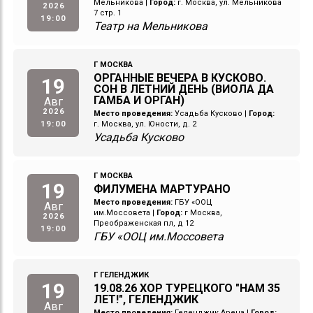
Мельникова
|
Город:
г. Москва, ул. Мельникова
2026
7 стр. 1
19:00
Театр на Мельникова
Г МОСКВА
ОРГАННЫЕ ВЕЧЕРА В КУСКОВО.
19
СОН В ЛЕТНИЙ ДЕНЬ (ВИОЛА ДА
ГАМБА И ОРГАН)
Авг
2026
Место проведения:
Усадьба Кусково
|
Город:
19:00
г. Москва, ул. Юности, д. 2
Усадьба Кусково
Г МОСКВА
19
ФИЛУМЕНА МАРТУРАНО
Место проведения:
ГБУ «ООЦ
Авг
им.Моссовета
|
Город:
г Москва,
2026
Преображенская пл, д 12
19:00
ГБУ «ООЦ им.Моссовета
Г ГЕЛЕНДЖИК
19
19.08.26 ХОР ТУРЕЦКОГО "НАМ 35
ЛЕТ!", ГЕЛЕНДЖИК
Авг
Место проведения:
Геленджик Арена
|
Город: