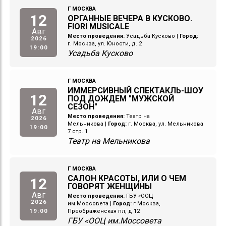
Г МОСКВА
12
ОРГАННЫЕ ВЕЧЕРА В КУСКОВО.
FIORI MUSICALE
Авг
Место проведения:
Усадьба Кусково
|
Город:
2026
г. Москва, ул. Юности, д. 2
19:00
Усадьба Кусково
Г МОСКВА
ИММЕРСИВНЫЙ СПЕКТАКЛЬ-ШОУ
12
ПОД ДОЖДЕМ "МУЖСКОЙ
СЕЗОН"
Авг
Место проведения:
Театр на
2026
Мельникова
|
Город:
г. Москва, ул. Мельникова
19:00
7 стр. 1
Театр на Мельникова
Г МОСКВА
САЛОН КРАСОТЫ, ИЛИ О ЧЕМ
12
ГОВОРЯТ ЖЕНЩИНЫ
Авг
Место проведения:
ГБУ «ООЦ
2026
им.Моссовета
|
Город:
г Москва,
19:00
Преображенская пл, д 12
ГБУ «ООЦ им.Моссовета