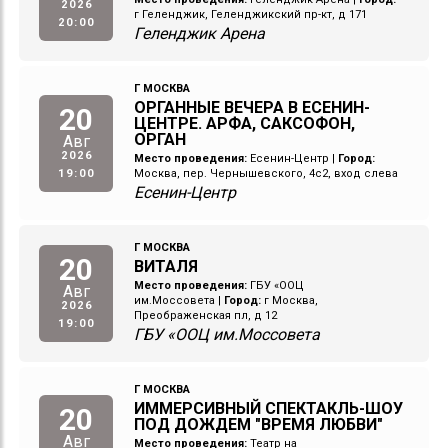
2026
г Геленджик, Геленджикский пр-кт, д 171
20:00
Геленджик Арена
Г МОСКВА
ОРГАННЫЕ ВЕЧЕРА В ЕСЕНИН-
20
ЦЕНТРЕ. АРФА, САКСОФОН,
ОРГАН
Авг
2026
Место проведения:
Есенин-Центр
|
Город:
19:00
Москва, пер. Чернышевского, 4с2, вход слева
Есенин-Центр
Г МОСКВА
20
ВИТАЛЯ
Место проведения:
ГБУ «ООЦ
Авг
им.Моссовета
|
Город:
г Москва,
2026
Преображенская пл, д 12
19:00
ГБУ «ООЦ им.Моссовета
Г МОСКВА
ИММЕРСИВНЫЙ СПЕКТАКЛЬ-ШОУ
20
ПОД ДОЖДЕМ "ВРЕМЯ ЛЮБВИ"
Авг
Место проведения:
Театр на