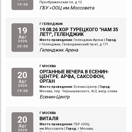
Преображенская пл, д 12
19:00
ГБУ «ООЦ им.Моссовета
Г ГЕЛЕНДЖИК
19
19.08.26 ХОР ТУРЕЦКОГО "НАМ 35
ЛЕТ!", ГЕЛЕНДЖИК
Авг
Место проведения:
Геленджик Арена
|
Город:
2026
г Геленджик, Геленджикский пр-кт, д 171
20:00
Геленджик Арена
Г МОСКВА
ОРГАННЫЕ ВЕЧЕРА В ЕСЕНИН-
20
ЦЕНТРЕ. АРФА, САКСОФОН,
ОРГАН
Авг
2026
Место проведения:
Есенин-Центр
|
Город:
19:00
Москва, пер. Чернышевского, 4с2, вход слева
Есенин-Центр
Г МОСКВА
20
ВИТАЛЯ
Место проведения:
ГБУ «ООЦ
Авг
им.Моссовета
|
Город:
г Москва,
2026