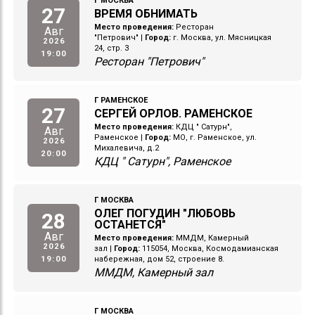
Г МОСКВА
27
ВРЕМЯ ОБНИМАТЬ
Место проведения:
Ресторан
Авг
"Петрович"
|
Город:
г. Москва, ул. Мясницкая
2026
24, стр. 3
19:00
Ресторан "Петрович"
Г РАМЕНСКОЕ
27
СЕРГЕЙ ОРЛОВ. РАМЕНСКОЕ
Место проведения:
КДЦ " Сатурн",
Авг
Раменское
|
Город:
МО, г. Раменское, ул.
2026
Михалевича, д.2
20:00
КДЦ " Сатурн", Раменское
Г МОСКВА
ОЛЕГ ПОГУДИН "ЛЮБОВЬ
28
ОСТАНЕТСЯ"
Авг
Место проведения:
ММДМ, Камерный
2026
зал
|
Город:
115054, Москва, Космодамианская
19:00
набережная, дом 52, строение 8.
ММДМ, Камерный зал
Г МОСКВА