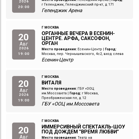
2026
г Геленджик, Геленджикский пр-кт, д 171
20:00
Геленджик Арена
Г МОСКВА
ОРГАННЫЕ ВЕЧЕРА В ЕСЕНИН-
20
ЦЕНТРЕ. АРФА, САКСОФОН,
ОРГАН
Авг
2026
Место проведения:
Есенин-Центр
|
Город:
19:00
Москва, пер. Чернышевского, 4с2, вход слева
Есенин-Центр
Г МОСКВА
20
ВИТАЛЯ
Место проведения:
ГБУ «ООЦ
Авг
им.Моссовета
|
Город:
г Москва,
2026
Преображенская пл, д 12
19:00
ГБУ «ООЦ им.Моссовета
Г МОСКВА
ИММЕРСИВНЫЙ СПЕКТАКЛЬ-ШОУ
20
ПОД ДОЖДЕМ "ВРЕМЯ ЛЮБВИ"
Авг
Место проведения:
Театр на