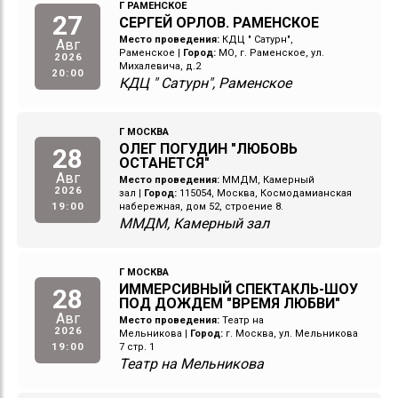
Г РАМЕНСКОЕ
27
СЕРГЕЙ ОРЛОВ. РАМЕНСКОЕ
Место проведения:
КДЦ " Сатурн",
Авг
Раменское
|
Город:
МО, г. Раменское, ул.
2026
Михалевича, д.2
20:00
КДЦ " Сатурн", Раменское
Г МОСКВА
ОЛЕГ ПОГУДИН "ЛЮБОВЬ
28
ОСТАНЕТСЯ"
Авг
Место проведения:
ММДМ, Камерный
2026
зал
|
Город:
115054, Москва, Космодамианская
19:00
набережная, дом 52, строение 8.
ММДМ, Камерный зал
Г МОСКВА
ИММЕРСИВНЫЙ СПЕКТАКЛЬ-ШОУ
28
ПОД ДОЖДЕМ "ВРЕМЯ ЛЮБВИ"
Авг
Место проведения:
Театр на
2026
Мельникова
|
Город:
г. Москва, ул. Мельникова
19:00
7 стр. 1
Театр на Мельникова