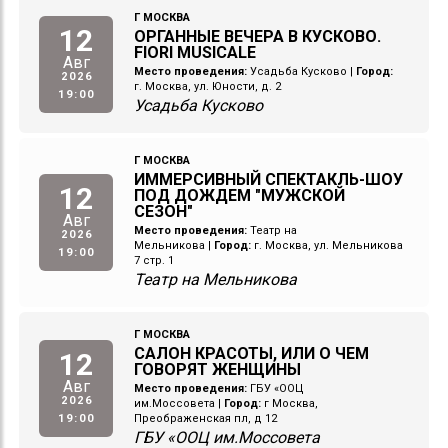
Г МОСКВА
12
ОРГАННЫЕ ВЕЧЕРА В КУСКОВО.
FIORI MUSICALE
Авг
Место проведения:
Усадьба Кусково
|
Город:
2026
г. Москва, ул. Юности, д. 2
19:00
Усадьба Кусково
Г МОСКВА
ИММЕРСИВНЫЙ СПЕКТАКЛЬ-ШОУ
12
ПОД ДОЖДЕМ "МУЖСКОЙ
СЕЗОН"
Авг
Место проведения:
Театр на
2026
Мельникова
|
Город:
г. Москва, ул. Мельникова
19:00
7 стр. 1
Театр на Мельникова
Г МОСКВА
САЛОН КРАСОТЫ, ИЛИ О ЧЕМ
12
ГОВОРЯТ ЖЕНЩИНЫ
Авг
Место проведения:
ГБУ «ООЦ
2026
им.Моссовета
|
Город:
г Москва,
19:00
Преображенская пл, д 12
ГБУ «ООЦ им.Моссовета