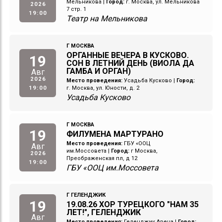
Мельникова
|
Город:
г. Москва, ул. Мельникова
2026
7 стр. 1
19:00
Театр на Мельникова
Г МОСКВА
ОРГАННЫЕ ВЕЧЕРА В КУСКОВО.
19
СОН В ЛЕТНИЙ ДЕНЬ (ВИОЛА ДА
ГАМБА И ОРГАН)
Авг
2026
Место проведения:
Усадьба Кусково
|
Город:
19:00
г. Москва, ул. Юности, д. 2
Усадьба Кусково
Г МОСКВА
19
ФИЛУМЕНА МАРТУРАНО
Место проведения:
ГБУ «ООЦ
Авг
им.Моссовета
|
Город:
г Москва,
2026
Преображенская пл, д 12
19:00
ГБУ «ООЦ им.Моссовета
Г ГЕЛЕНДЖИК
19
19.08.26 ХОР ТУРЕЦКОГО "НАМ 35
ЛЕТ!", ГЕЛЕНДЖИК
Авг
Место проведения:
Геленджик Арена
|
Город: