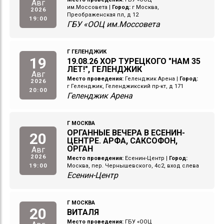
Авг
им.Моссовета
|
Город:
г Москва,
2026
Преображенская пл, д 12
19:00
ГБУ «ООЦ им.Моссовета
Г ГЕЛЕНДЖИК
19
19.08.26 ХОР ТУРЕЦКОГО "НАМ 35
ЛЕТ!", ГЕЛЕНДЖИК
Авг
Место проведения:
Геленджик Арена
|
Город:
2026
г Геленджик, Геленджикский пр-кт, д 171
20:00
Геленджик Арена
Г МОСКВА
ОРГАННЫЕ ВЕЧЕРА В ЕСЕНИН-
20
ЦЕНТРЕ. АРФА, САКСОФОН,
ОРГАН
Авг
2026
Место проведения:
Есенин-Центр
|
Город:
19:00
Москва, пер. Чернышевского, 4с2, вход слева
Есенин-Центр
Г МОСКВА
20
ВИТАЛЯ
Место проведения:
ГБУ «ООЦ