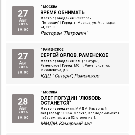
Г МОСКВА
27
ВРЕМЯ ОБНИМАТЬ
Место проведения:
Ресторан
Авг
"Петрович"
|
Город:
г. Москва, ул. Мясницкая
2026
24, стр. 3
19:00
Ресторан "Петрович"
Г РАМЕНСКОЕ
27
СЕРГЕЙ ОРЛОВ. РАМЕНСКОЕ
Место проведения:
КДЦ " Сатурн",
Авг
Раменское
|
Город:
МО, г. Раменское, ул.
2026
Михалевича, д.2
20:00
КДЦ " Сатурн", Раменское
Г МОСКВА
ОЛЕГ ПОГУДИН "ЛЮБОВЬ
28
ОСТАНЕТСЯ"
Авг
Место проведения:
ММДМ, Камерный
2026
зал
|
Город:
115054, Москва, Космодамианская
19:00
набережная, дом 52, строение 8.
ММДМ, Камерный зал