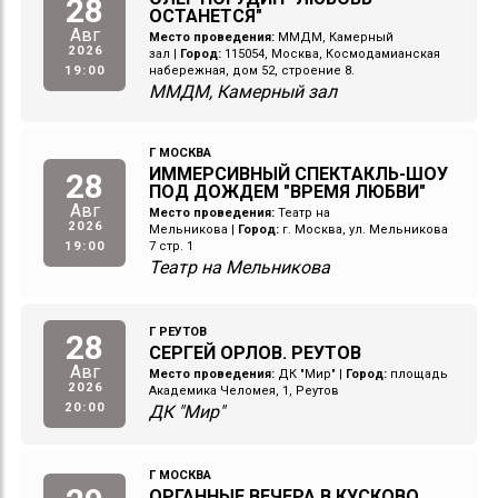
28
ОСТАНЕТСЯ"
Авг
Место проведения:
ММДМ, Камерный
2026
зал
|
Город:
115054, Москва, Космодамианская
19:00
набережная, дом 52, строение 8.
ММДМ, Камерный зал
Г МОСКВА
ИММЕРСИВНЫЙ СПЕКТАКЛЬ-ШОУ
28
ПОД ДОЖДЕМ "ВРЕМЯ ЛЮБВИ"
Авг
Место проведения:
Театр на
2026
Мельникова
|
Город:
г. Москва, ул. Мельникова
19:00
7 стр. 1
Театр на Мельникова
Г РЕУТОВ
28
СЕРГЕЙ ОРЛОВ. РЕУТОВ
Авг
Место проведения:
ДК "Мир"
|
Город:
площадь
2026
Академика Челомея, 1, Реутов
20:00
ДК "Мир"
Г МОСКВА
ОРГАННЫЕ ВЕЧЕРА В КУСКОВО.