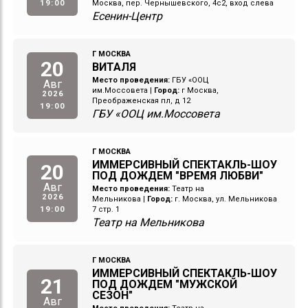
19:00
Москва, пер. Чернышевского, 4с2, вход слева
Есенин-Центр
Г МОСКВА
20
ВИТАЛЯ
Место проведения:
ГБУ «ООЦ
Авг
им.Моссовета
|
Город:
г Москва,
2026
Преображенская пл, д 12
19:00
ГБУ «ООЦ им.Моссовета
Г МОСКВА
ИММЕРСИВНЫЙ СПЕКТАКЛЬ-ШОУ
20
ПОД ДОЖДЕМ "ВРЕМЯ ЛЮБВИ"
Авг
Место проведения:
Театр на
2026
Мельникова
|
Город:
г. Москва, ул. Мельникова
19:00
7 стр. 1
Театр на Мельникова
Г МОСКВА
ИММЕРСИВНЫЙ СПЕКТАКЛЬ-ШОУ
21
ПОД ДОЖДЕМ "МУЖСКОЙ
СЕЗОН"
Авг