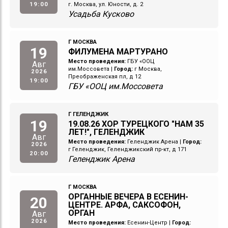
19:00
г. Москва, ул. Юности, д. 2
Усадьба Кусково
Г МОСКВА
19
ФИЛУМЕНА МАРТУРАНО
Место проведения:
ГБУ «ООЦ
Авг
им.Моссовета
|
Город:
г Москва,
2026
Преображенская пл, д 12
19:00
ГБУ «ООЦ им.Моссовета
Г ГЕЛЕНДЖИК
19
19.08.26 ХОР ТУРЕЦКОГО "НАМ 35
ЛЕТ!", ГЕЛЕНДЖИК
Авг
Место проведения:
Геленджик Арена
|
Город:
2026
г Геленджик, Геленджикский пр-кт, д 171
20:00
Геленджик Арена
Г МОСКВА
ОРГАННЫЕ ВЕЧЕРА В ЕСЕНИН-
20
ЦЕНТРЕ. АРФА, САКСОФОН,
ОРГАН
Авг
2026
Место проведения:
Есенин-Центр
|
Город: