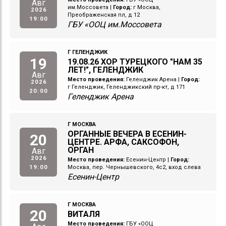
Авг
им.Моссовета
|
Город:
г Москва,
2026
Преображенская пл, д 12
19:00
ГБУ «ООЦ им.Моссовета
Г ГЕЛЕНДЖИК
19
19.08.26 ХОР ТУРЕЦКОГО "НАМ 35
ЛЕТ!", ГЕЛЕНДЖИК
Авг
Место проведения:
Геленджик Арена
|
Город:
2026
г Геленджик, Геленджикский пр-кт, д 171
20:00
Геленджик Арена
Г МОСКВА
ОРГАННЫЕ ВЕЧЕРА В ЕСЕНИН-
20
ЦЕНТРЕ. АРФА, САКСОФОН,
ОРГАН
Авг
2026
Место проведения:
Есенин-Центр
|
Город:
19:00
Москва, пер. Чернышевского, 4с2, вход слева
Есенин-Центр
Г МОСКВА
20
ВИТАЛЯ
Место проведения:
ГБУ «ООЦ