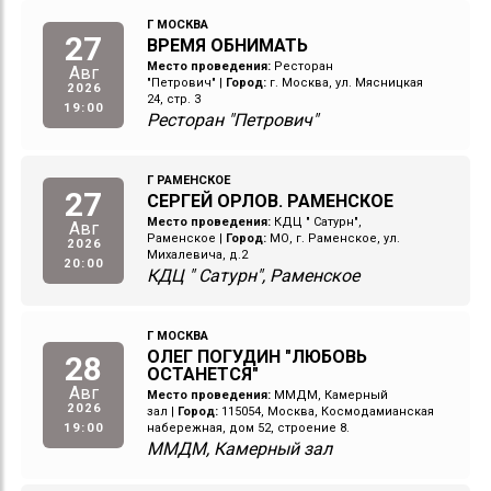
Г МОСКВА
27
ВРЕМЯ ОБНИМАТЬ
Место проведения:
Ресторан
Авг
"Петрович"
|
Город:
г. Москва, ул. Мясницкая
2026
24, стр. 3
19:00
Ресторан "Петрович"
Г РАМЕНСКОЕ
27
СЕРГЕЙ ОРЛОВ. РАМЕНСКОЕ
Место проведения:
КДЦ " Сатурн",
Авг
Раменское
|
Город:
МО, г. Раменское, ул.
2026
Михалевича, д.2
20:00
КДЦ " Сатурн", Раменское
Г МОСКВА
ОЛЕГ ПОГУДИН "ЛЮБОВЬ
28
ОСТАНЕТСЯ"
Авг
Место проведения:
ММДМ, Камерный
2026
зал
|
Город:
115054, Москва, Космодамианская
19:00
набережная, дом 52, строение 8.
ММДМ, Камерный зал