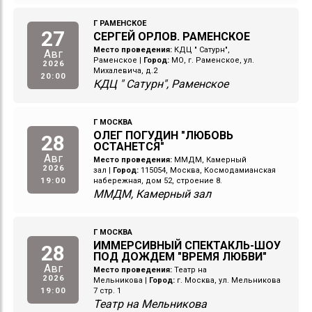
Г РАМЕНСКОЕ
27
СЕРГЕЙ ОРЛОВ. РАМЕНСКОЕ
Место проведения:
КДЦ " Сатурн",
Авг
Раменское
|
Город:
МО, г. Раменское, ул.
2026
Михалевича, д.2
20:00
КДЦ " Сатурн", Раменское
Г МОСКВА
ОЛЕГ ПОГУДИН "ЛЮБОВЬ
28
ОСТАНЕТСЯ"
Авг
Место проведения:
ММДМ, Камерный
2026
зал
|
Город:
115054, Москва, Космодамианская
19:00
набережная, дом 52, строение 8.
ММДМ, Камерный зал
Г МОСКВА
ИММЕРСИВНЫЙ СПЕКТАКЛЬ-ШОУ
28
ПОД ДОЖДЕМ "ВРЕМЯ ЛЮБВИ"
Авг
Место проведения:
Театр на
2026
Мельникова
|
Город:
г. Москва, ул. Мельникова
19:00
7 стр. 1
Театр на Мельникова