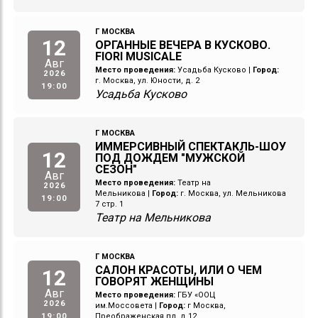
Г МОСКВА
12
ОРГАННЫЕ ВЕЧЕРА В КУСКОВО.
FIORI MUSICALE
Авг
Место проведения:
Усадьба Кусково
|
Город:
2026
г. Москва, ул. Юности, д. 2
19:00
Усадьба Кусково
Г МОСКВА
ИММЕРСИВНЫЙ СПЕКТАКЛЬ-ШОУ
12
ПОД ДОЖДЕМ "МУЖСКОЙ
СЕЗОН"
Авг
Место проведения:
Театр на
2026
Мельникова
|
Город:
г. Москва, ул. Мельникова
19:00
7 стр. 1
Театр на Мельникова
Г МОСКВА
САЛОН КРАСОТЫ, ИЛИ О ЧЕМ
12
ГОВОРЯТ ЖЕНЩИНЫ
Авг
Место проведения:
ГБУ «ООЦ
2026
им.Моссовета
|
Город:
г Москва,
19:00
Преображенская пл, д 12