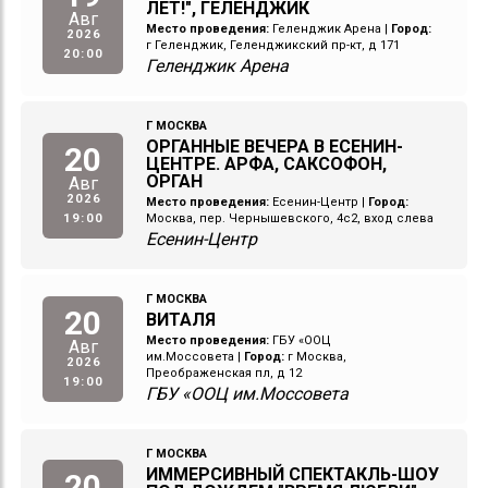
ЛЕТ!", ГЕЛЕНДЖИК
Авг
Место проведения:
Геленджик Арена
|
Город:
2026
г Геленджик, Геленджикский пр-кт, д 171
20:00
Геленджик Арена
Г МОСКВА
ОРГАННЫЕ ВЕЧЕРА В ЕСЕНИН-
20
ЦЕНТРЕ. АРФА, САКСОФОН,
ОРГАН
Авг
2026
Место проведения:
Есенин-Центр
|
Город:
19:00
Москва, пер. Чернышевского, 4с2, вход слева
Есенин-Центр
Г МОСКВА
20
ВИТАЛЯ
Место проведения:
ГБУ «ООЦ
Авг
им.Моссовета
|
Город:
г Москва,
2026
Преображенская пл, д 12
19:00
ГБУ «ООЦ им.Моссовета
Г МОСКВА
ИММЕРСИВНЫЙ СПЕКТАКЛЬ-ШОУ
20