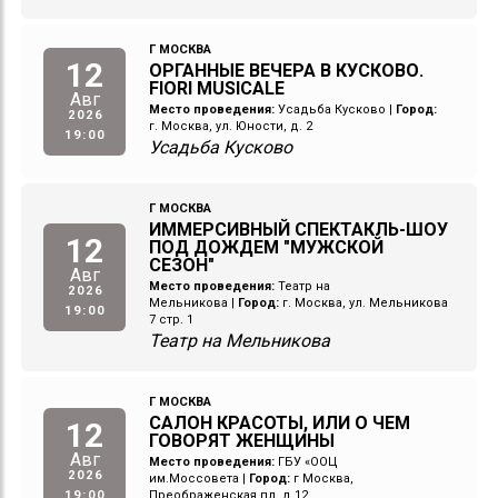
Г МОСКВА
12
ОРГАННЫЕ ВЕЧЕРА В КУСКОВО.
FIORI MUSICALE
Авг
Место проведения:
Усадьба Кусково
|
Город:
2026
г. Москва, ул. Юности, д. 2
19:00
Усадьба Кусково
Г МОСКВА
ИММЕРСИВНЫЙ СПЕКТАКЛЬ-ШОУ
12
ПОД ДОЖДЕМ "МУЖСКОЙ
СЕЗОН"
Авг
Место проведения:
Театр на
2026
Мельникова
|
Город:
г. Москва, ул. Мельникова
19:00
7 стр. 1
Театр на Мельникова
Г МОСКВА
САЛОН КРАСОТЫ, ИЛИ О ЧЕМ
12
ГОВОРЯТ ЖЕНЩИНЫ
Авг
Место проведения:
ГБУ «ООЦ
2026
им.Моссовета
|
Город:
г Москва,
19:00
Преображенская пл, д 12