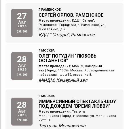
Г РАМЕНСКОЕ
27
СЕРГЕЙ ОРЛОВ. РАМЕНСКОЕ
Место проведения:
КДЦ " Сатурн",
Авг
Раменское
|
Город:
МО, г. Раменское, ул.
2026
Михалевича, д.2
20:00
КДЦ " Сатурн", Раменское
Г МОСКВА
ОЛЕГ ПОГУДИН "ЛЮБОВЬ
28
ОСТАНЕТСЯ"
Авг
Место проведения:
ММДМ, Камерный
2026
зал
|
Город:
115054, Москва, Космодамианская
19:00
набережная, дом 52, строение 8.
ММДМ, Камерный зал
Г МОСКВА
ИММЕРСИВНЫЙ СПЕКТАКЛЬ-ШОУ
28
ПОД ДОЖДЕМ "ВРЕМЯ ЛЮБВИ"
Авг
Место проведения:
Театр на
2026
Мельникова
|
Город:
г. Москва, ул. Мельникова
19:00
7 стр. 1
Театр на Мельникова