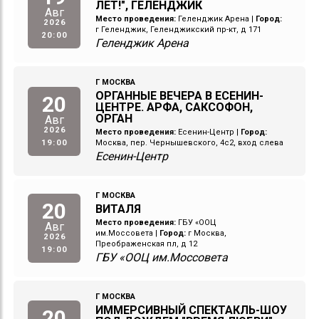
ЛЕТ!", ГЕЛЕНДЖИК
Авг
Место проведения:
Геленджик Арена
|
Город:
2026
г Геленджик, Геленджикский пр-кт, д 171
20:00
Геленджик Арена
Г МОСКВА
ОРГАННЫЕ ВЕЧЕРА В ЕСЕНИН-
20
ЦЕНТРЕ. АРФА, САКСОФОН,
ОРГАН
Авг
2026
Место проведения:
Есенин-Центр
|
Город:
19:00
Москва, пер. Чернышевского, 4с2, вход слева
Есенин-Центр
Г МОСКВА
20
ВИТАЛЯ
Место проведения:
ГБУ «ООЦ
Авг
им.Моссовета
|
Город:
г Москва,
2026
Преображенская пл, д 12
19:00
ГБУ «ООЦ им.Моссовета
Г МОСКВА
ИММЕРСИВНЫЙ СПЕКТАКЛЬ-ШОУ
20