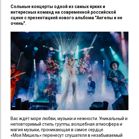
Сольные концерты одной из самых ярких и
Вас ждёт море любви, музыки и нежности.
интересных команд на современной российской
Уникальный и неповторимый стиль группы,
сцене с презентацией нового альбома "Ангелы и не
волшебная атмосфера и магия музыки,
очень".
проникающая в самое сердце.
«Моя Мишель» перенесут слушателя в
незабываемый мир, где любимые песни
переплетутся с яркими эмоциями.
Каждое выступление «Моя Мишель» – это
всегда ярко, смело, честно, стильно и
запредельно красиво.
12+
Вас ждёт море любви, музыки и нежности. Уникальный и
неповторимый стиль группы, волшебная атмосфера и
магия музыки, проникающая в самое сердце.
«Моя Мишель» перенесут слушателя в незабываемый