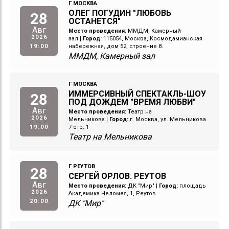
Г МОСКВА
ОЛЕГ ПОГУДИН "ЛЮБОВЬ
28
ОСТАНЕТСЯ"
Авг
Место проведения:
ММДМ, Камерный
2026
зал
|
Город:
115054, Москва, Космодамианская
19:00
набережная, дом 52, строение 8.
ММДМ, Камерный зал
Г МОСКВА
ИММЕРСИВНЫЙ СПЕКТАКЛЬ-ШОУ
28
ПОД ДОЖДЕМ "ВРЕМЯ ЛЮБВИ"
Авг
Место проведения:
Театр на
2026
Мельникова
|
Город:
г. Москва, ул. Мельникова
19:00
7 стр. 1
Театр на Мельникова
Г РЕУТОВ
28
СЕРГЕЙ ОРЛОВ. РЕУТОВ
Авг
Место проведения:
ДК "Мир"
|
Город:
площадь
2026
Академика Челомея, 1, Реутов
20:00
ДК "Мир"