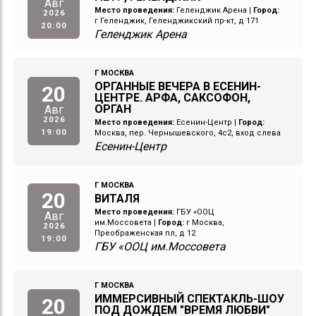
Авг
Место проведения:
Геленджик Арена
|
Город:
2026
г Геленджик, Геленджикский пр-кт, д 171
20:00
Геленджик Арена
Г МОСКВА
ОРГАННЫЕ ВЕЧЕРА В ЕСЕНИН-
20
ЦЕНТРЕ. АРФА, САКСОФОН,
ОРГАН
Авг
2026
Место проведения:
Есенин-Центр
|
Город:
19:00
Москва, пер. Чернышевского, 4с2, вход слева
Есенин-Центр
Г МОСКВА
20
ВИТАЛЯ
Место проведения:
ГБУ «ООЦ
Авг
им.Моссовета
|
Город:
г Москва,
2026
Преображенская пл, д 12
19:00
ГБУ «ООЦ им.Моссовета
Г МОСКВА
ИММЕРСИВНЫЙ СПЕКТАКЛЬ-ШОУ
20
ПОД ДОЖДЕМ "ВРЕМЯ ЛЮБВИ"