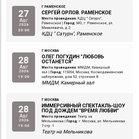
Г РАМЕНСКОЕ
27
СЕРГЕЙ ОРЛОВ. РАМЕНСКОЕ
Место проведения:
КДЦ " Сатурн",
Авг
Раменское
|
Город:
МО, г. Раменское, ул.
2026
Михалевича, д.2
20:00
КДЦ " Сатурн", Раменское
Г МОСКВА
ОЛЕГ ПОГУДИН "ЛЮБОВЬ
28
ОСТАНЕТСЯ"
Авг
Место проведения:
ММДМ, Камерный
2026
зал
|
Город:
115054, Москва, Космодамианская
19:00
набережная, дом 52, строение 8.
ММДМ, Камерный зал
Г МОСКВА
ИММЕРСИВНЫЙ СПЕКТАКЛЬ-ШОУ
28
ПОД ДОЖДЕМ "ВРЕМЯ ЛЮБВИ"
Авг
Место проведения:
Театр на
2026
Мельникова
|
Город:
г. Москва, ул. Мельникова
19:00
7 стр. 1
Театр на Мельникова