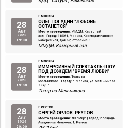
КДЦ " Сатурн", Раменское
Г МОСКВА
ОЛЕГ ПОГУДИН "ЛЮБОВЬ
28
ОСТАНЕТСЯ"
Авг
Место проведения:
ММДМ, Камерный
2026
зал
|
Город:
115054, Москва, Космодамианская
19:00
набережная, дом 52, строение 8.
ММДМ, Камерный зал
Г МОСКВА
ИММЕРСИВНЫЙ СПЕКТАКЛЬ-ШОУ
28
ПОД ДОЖДЕМ "ВРЕМЯ ЛЮБВИ"
Авг
Место проведения:
Театр на
2026
Мельникова
|
Город:
г. Москва, ул. Мельникова
19:00
7 стр. 1
Театр на Мельникова
Г РЕУТОВ
28
СЕРГЕЙ ОРЛОВ. РЕУТОВ
Авг
Место проведения:
ДК "Мир"
|
Город:
площадь
2026
Академика Челомея, 1, Реутов
20:00
ДК "Мир"