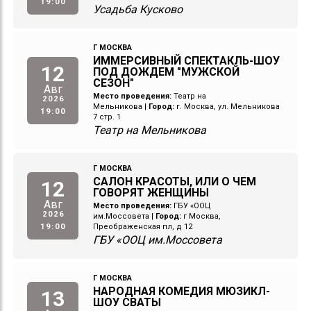
19:00
Усадьба Кусково
Г МОСКВА
ИММЕРСИВНЫЙ СПЕКТАКЛЬ-ШОУ
12
ПОД ДОЖДЕМ "МУЖСКОЙ
СЕЗОН"
Авг
Место проведения:
Театр на
2026
Мельникова
|
Город:
г. Москва, ул. Мельникова
19:00
7 стр. 1
Театр на Мельникова
Г МОСКВА
САЛОН КРАСОТЫ, ИЛИ О ЧЕМ
12
ГОВОРЯТ ЖЕНЩИНЫ
Авг
Место проведения:
ГБУ «ООЦ
2026
им.Моссовета
|
Город:
г Москва,
19:00
Преображенская пл, д 12
ГБУ «ООЦ им.Моссовета
Г МОСКВА
НАРОДНАЯ КОМЕДИЯ МЮЗИКЛ-
13
ШОУ СВАТЫ