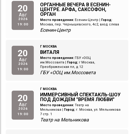
ОРГАННЫЕ ВЕЧЕРА В ЕСЕНИН-
20
ЦЕНТРЕ. АРФА, САКСОФОН,
ОРГАН
Авг
2026
Место проведения:
Есенин-Центр
|
Город:
19:00
Москва, пер. Чернышевского, 4с2, вход слева
Есенин-Центр
Г МОСКВА
20
ВИТАЛЯ
Место проведения:
ГБУ «ООЦ
Авг
им.Моссовета
|
Город:
г Москва,
2026
Преображенская пл, д 12
19:00
ГБУ «ООЦ им.Моссовета
Г МОСКВА
ИММЕРСИВНЫЙ СПЕКТАКЛЬ-ШОУ
20
ПОД ДОЖДЕМ "ВРЕМЯ ЛЮБВИ"
Авг
Место проведения:
Театр на
2026
Мельникова
|
Город:
г. Москва, ул. Мельникова
19:00
7 стр. 1
Театр на Мельникова