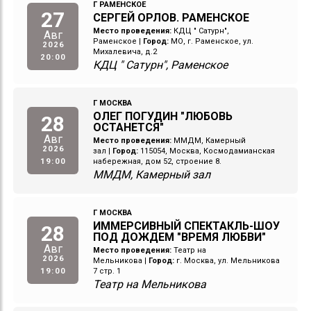
Г РАМЕНСКОЕ
27
СЕРГЕЙ ОРЛОВ. РАМЕНСКОЕ
Место проведения:
КДЦ " Сатурн",
Авг
Раменское
|
Город:
МО, г. Раменское, ул.
2026
Михалевича, д.2
20:00
КДЦ " Сатурн", Раменское
Г МОСКВА
ОЛЕГ ПОГУДИН "ЛЮБОВЬ
28
ОСТАНЕТСЯ"
Авг
Место проведения:
ММДМ, Камерный
2026
зал
|
Город:
115054, Москва, Космодамианская
19:00
набережная, дом 52, строение 8.
ММДМ, Камерный зал
Г МОСКВА
ИММЕРСИВНЫЙ СПЕКТАКЛЬ-ШОУ
28
ПОД ДОЖДЕМ "ВРЕМЯ ЛЮБВИ"
Авг
Место проведения:
Театр на
2026
Мельникова
|
Город:
г. Москва, ул. Мельникова
19:00
7 стр. 1
Театр на Мельникова