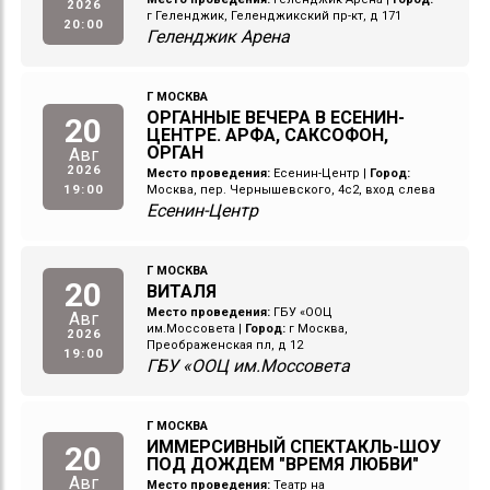
2026
г Геленджик, Геленджикский пр-кт, д 171
20:00
Геленджик Арена
Г МОСКВА
ОРГАННЫЕ ВЕЧЕРА В ЕСЕНИН-
20
ЦЕНТРЕ. АРФА, САКСОФОН,
ОРГАН
Авг
2026
Место проведения:
Есенин-Центр
|
Город:
19:00
Москва, пер. Чернышевского, 4с2, вход слева
Есенин-Центр
Г МОСКВА
20
ВИТАЛЯ
Место проведения:
ГБУ «ООЦ
Авг
им.Моссовета
|
Город:
г Москва,
2026
Преображенская пл, д 12
19:00
ГБУ «ООЦ им.Моссовета
Г МОСКВА
ИММЕРСИВНЫЙ СПЕКТАКЛЬ-ШОУ
20
ПОД ДОЖДЕМ "ВРЕМЯ ЛЮБВИ"
Авг
Место проведения:
Театр на