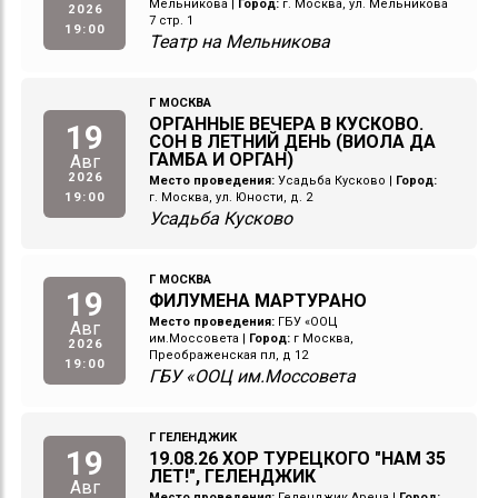
Мельникова
|
Город:
г. Москва, ул. Мельникова
2026
7 стр. 1
19:00
Театр на Мельникова
Г МОСКВА
ОРГАННЫЕ ВЕЧЕРА В КУСКОВО.
19
СОН В ЛЕТНИЙ ДЕНЬ (ВИОЛА ДА
ГАМБА И ОРГАН)
Авг
2026
Место проведения:
Усадьба Кусково
|
Город:
19:00
г. Москва, ул. Юности, д. 2
Усадьба Кусково
Г МОСКВА
19
ФИЛУМЕНА МАРТУРАНО
Место проведения:
ГБУ «ООЦ
Авг
им.Моссовета
|
Город:
г Москва,
2026
Преображенская пл, д 12
19:00
ГБУ «ООЦ им.Моссовета
Г ГЕЛЕНДЖИК
19
19.08.26 ХОР ТУРЕЦКОГО "НАМ 35
ЛЕТ!", ГЕЛЕНДЖИК
Авг
Место проведения:
Геленджик Арена
|
Город: