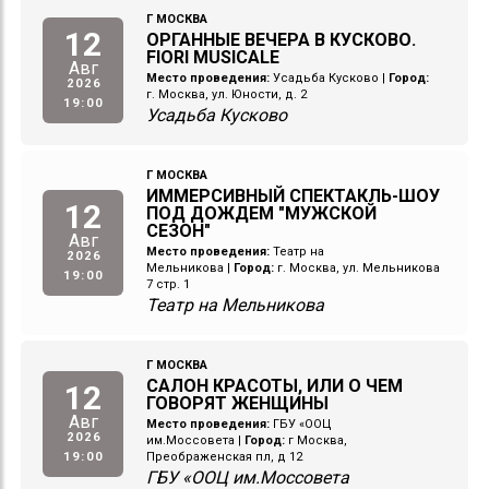
Г МОСКВА
12
ОРГАННЫЕ ВЕЧЕРА В КУСКОВО.
FIORI MUSICALE
Авг
Место проведения:
Усадьба Кусково
|
Город:
2026
г. Москва, ул. Юности, д. 2
19:00
Усадьба Кусково
Г МОСКВА
ИММЕРСИВНЫЙ СПЕКТАКЛЬ-ШОУ
12
ПОД ДОЖДЕМ "МУЖСКОЙ
СЕЗОН"
Авг
Место проведения:
Театр на
2026
Мельникова
|
Город:
г. Москва, ул. Мельникова
19:00
7 стр. 1
Театр на Мельникова
Г МОСКВА
САЛОН КРАСОТЫ, ИЛИ О ЧЕМ
12
ГОВОРЯТ ЖЕНЩИНЫ
Авг
Место проведения:
ГБУ «ООЦ
2026
им.Моссовета
|
Город:
г Москва,
19:00
Преображенская пл, д 12
ГБУ «ООЦ им.Моссовета