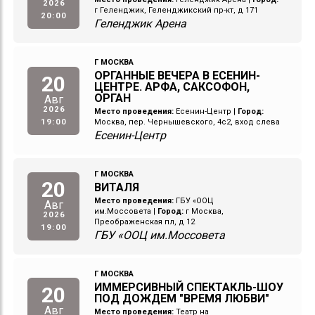
2026
г Геленджик, Геленджикский пр-кт, д 171
20:00
Геленджик Арена
Г МОСКВА
ОРГАННЫЕ ВЕЧЕРА В ЕСЕНИН-
20
ЦЕНТРЕ. АРФА, САКСОФОН,
ОРГАН
Авг
2026
Место проведения:
Есенин-Центр
|
Город:
19:00
Москва, пер. Чернышевского, 4с2, вход слева
Есенин-Центр
Г МОСКВА
20
ВИТАЛЯ
Место проведения:
ГБУ «ООЦ
Авг
им.Моссовета
|
Город:
г Москва,
2026
Преображенская пл, д 12
19:00
ГБУ «ООЦ им.Моссовета
Г МОСКВА
ИММЕРСИВНЫЙ СПЕКТАКЛЬ-ШОУ
20
ПОД ДОЖДЕМ "ВРЕМЯ ЛЮБВИ"
Авг
Место проведения:
Театр на