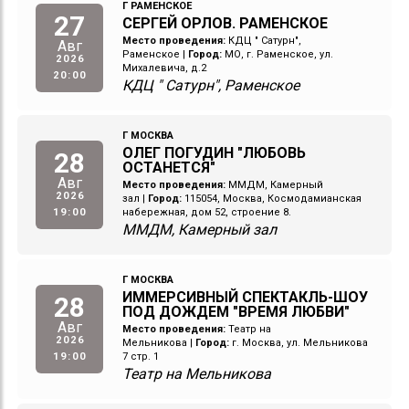
Г РАМЕНСКОЕ
27
СЕРГЕЙ ОРЛОВ. РАМЕНСКОЕ
Место проведения:
КДЦ " Сатурн",
Авг
Раменское
|
Город:
МО, г. Раменское, ул.
2026
Михалевича, д.2
20:00
КДЦ " Сатурн", Раменское
Г МОСКВА
ОЛЕГ ПОГУДИН "ЛЮБОВЬ
28
ОСТАНЕТСЯ"
Авг
Место проведения:
ММДМ, Камерный
2026
зал
|
Город:
115054, Москва, Космодамианская
19:00
набережная, дом 52, строение 8.
ММДМ, Камерный зал
Г МОСКВА
ИММЕРСИВНЫЙ СПЕКТАКЛЬ-ШОУ
28
ПОД ДОЖДЕМ "ВРЕМЯ ЛЮБВИ"
Авг
Место проведения:
Театр на
2026
Мельникова
|
Город:
г. Москва, ул. Мельникова
19:00
7 стр. 1
Театр на Мельникова