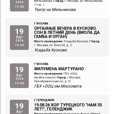
Мельникова
|
Город:
г. Москва, ул. Мельникова
2026
7 стр. 1
19:00
Театр на Мельникова
Г МОСКВА
ОРГАННЫЕ ВЕЧЕРА В КУСКОВО.
19
СОН В ЛЕТНИЙ ДЕНЬ (ВИОЛА ДА
ГАМБА И ОРГАН)
Авг
2026
Место проведения:
Усадьба Кусково
|
Город:
19:00
г. Москва, ул. Юности, д. 2
Усадьба Кусково
Г МОСКВА
19
ФИЛУМЕНА МАРТУРАНО
Место проведения:
ГБУ «ООЦ
Авг
им.Моссовета
|
Город:
г Москва,
2026
Преображенская пл, д 12
19:00
ГБУ «ООЦ им.Моссовета
Г ГЕЛЕНДЖИК
19
19.08.26 ХОР ТУРЕЦКОГО "НАМ 35
ЛЕТ!", ГЕЛЕНДЖИК
Авг
Место проведения:
Геленджик Арена
|
Город: