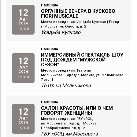
Г МОСКВА
12
ОРГАННЫЕ ВЕЧЕРА В КУСКОВО.
FIORI MUSICALE
Авг
Место проведения:
Усадьба Кусково
|
Город:
2026
г. Москва, ул. Юности, д. 2
19:00
Усадьба Кусково
Г МОСКВА
ИММЕРСИВНЫЙ СПЕКТАКЛЬ-ШОУ
12
ПОД ДОЖДЕМ "МУЖСКОЙ
СЕЗОН"
Авг
Место проведения:
Театр на
2026
Мельникова
|
Город:
г. Москва, ул. Мельникова
19:00
7 стр. 1
Театр на Мельникова
Г МОСКВА
САЛОН КРАСОТЫ, ИЛИ О ЧЕМ
12
ГОВОРЯТ ЖЕНЩИНЫ
Авг
Место проведения:
ГБУ «ООЦ
2026
им.Моссовета
|
Город:
г Москва,
19:00
Преображенская пл, д 12
ГБУ «ООЦ им.Моссовета