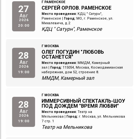
Г РАМЕНСКОЕ
27
СЕРГЕЙ ОРЛОВ. РАМЕНСКОЕ
Место проведения:
КДЦ " Сатурн",
Авг
Раменское
|
Город:
МО, г. Раменское, ул.
2026
Михалевича, д.2
20:00
КДЦ " Сатурн", Раменское
Г МОСКВА
ОЛЕГ ПОГУДИН "ЛЮБОВЬ
28
ОСТАНЕТСЯ"
Авг
Место проведения:
ММДМ, Камерный
2026
зал
|
Город:
115054, Москва, Космодамианская
19:00
набережная, дом 52, строение 8.
ММДМ, Камерный зал
Г МОСКВА
ИММЕРСИВНЫЙ СПЕКТАКЛЬ-ШОУ
28
ПОД ДОЖДЕМ "ВРЕМЯ ЛЮБВИ"
Авг
Место проведения:
Театр на
2026
Мельникова
|
Город:
г. Москва, ул. Мельникова
19:00
7 стр. 1
Театр на Мельникова