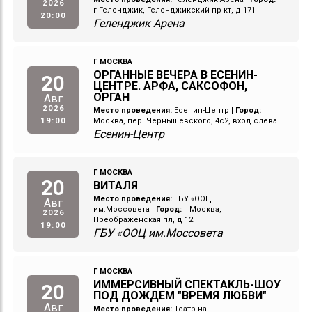
2026
г Геленджик, Геленджикский пр-кт, д 171
20:00
Геленджик Арена
Г МОСКВА
ОРГАННЫЕ ВЕЧЕРА В ЕСЕНИН-
20
ЦЕНТРЕ. АРФА, САКСОФОН,
ОРГАН
Авг
2026
Место проведения:
Есенин-Центр
|
Город:
19:00
Москва, пер. Чернышевского, 4с2, вход слева
Есенин-Центр
Г МОСКВА
20
ВИТАЛЯ
Место проведения:
ГБУ «ООЦ
Авг
им.Моссовета
|
Город:
г Москва,
2026
Преображенская пл, д 12
19:00
ГБУ «ООЦ им.Моссовета
Г МОСКВА
ИММЕРСИВНЫЙ СПЕКТАКЛЬ-ШОУ
20
ПОД ДОЖДЕМ "ВРЕМЯ ЛЮБВИ"
Авг
Место проведения:
Театр на