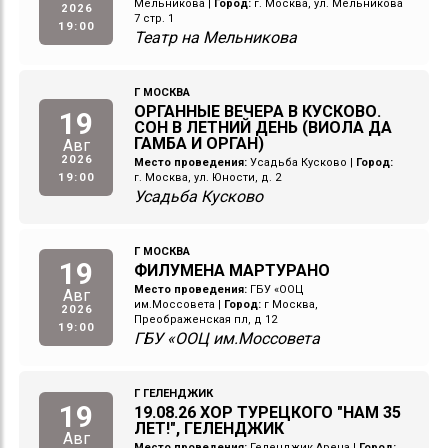
Мельникова
|
Город:
г. Москва, ул. Мельникова
2026
7 стр. 1
19:00
Театр на Мельникова
Г МОСКВА
ОРГАННЫЕ ВЕЧЕРА В КУСКОВО.
19
СОН В ЛЕТНИЙ ДЕНЬ (ВИОЛА ДА
ГАМБА И ОРГАН)
Авг
2026
Место проведения:
Усадьба Кусково
|
Город:
19:00
г. Москва, ул. Юности, д. 2
Усадьба Кусково
Г МОСКВА
19
ФИЛУМЕНА МАРТУРАНО
Место проведения:
ГБУ «ООЦ
Авг
им.Моссовета
|
Город:
г Москва,
2026
Преображенская пл, д 12
19:00
ГБУ «ООЦ им.Моссовета
Г ГЕЛЕНДЖИК
19
19.08.26 ХОР ТУРЕЦКОГО "НАМ 35
ЛЕТ!", ГЕЛЕНДЖИК
Авг
Место проведения:
Геленджик Арена
|
Город: