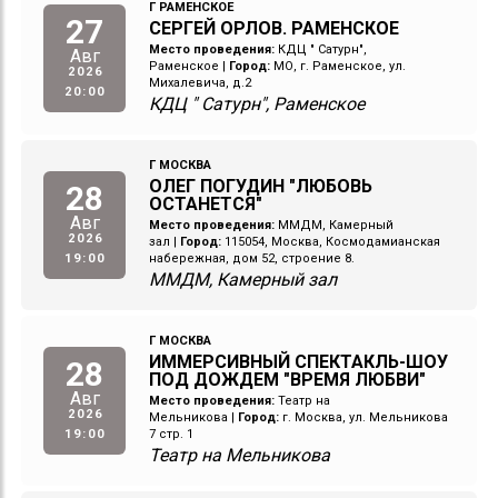
Г РАМЕНСКОЕ
27
СЕРГЕЙ ОРЛОВ. РАМЕНСКОЕ
Место проведения:
КДЦ " Сатурн",
Авг
Раменское
|
Город:
МО, г. Раменское, ул.
2026
Михалевича, д.2
20:00
КДЦ " Сатурн", Раменское
Г МОСКВА
ОЛЕГ ПОГУДИН "ЛЮБОВЬ
28
ОСТАНЕТСЯ"
Авг
Место проведения:
ММДМ, Камерный
2026
зал
|
Город:
115054, Москва, Космодамианская
19:00
набережная, дом 52, строение 8.
ММДМ, Камерный зал
Г МОСКВА
ИММЕРСИВНЫЙ СПЕКТАКЛЬ-ШОУ
28
ПОД ДОЖДЕМ "ВРЕМЯ ЛЮБВИ"
Авг
Место проведения:
Театр на
2026
Мельникова
|
Город:
г. Москва, ул. Мельникова
19:00
7 стр. 1
Театр на Мельникова