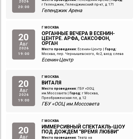
2026
г Геленджик, Геленджикский пр-кт, д 171
20:00
Геленджик Арена
Г МОСКВА
ОРГАННЫЕ ВЕЧЕРА В ЕСЕНИН-
20
ЦЕНТРЕ. АРФА, САКСОФОН,
ОРГАН
Авг
2026
Место проведения:
Есенин-Центр
|
Город:
19:00
Москва, пер. Чернышевского, 4с2, вход слева
Есенин-Центр
Г МОСКВА
20
ВИТАЛЯ
Место проведения:
ГБУ «ООЦ
Авг
им.Моссовета
|
Город:
г Москва,
2026
Преображенская пл, д 12
19:00
ГБУ «ООЦ им.Моссовета
Г МОСКВА
ИММЕРСИВНЫЙ СПЕКТАКЛЬ-ШОУ
20
ПОД ДОЖДЕМ "ВРЕМЯ ЛЮБВИ"
Авг
Место проведения:
Театр на