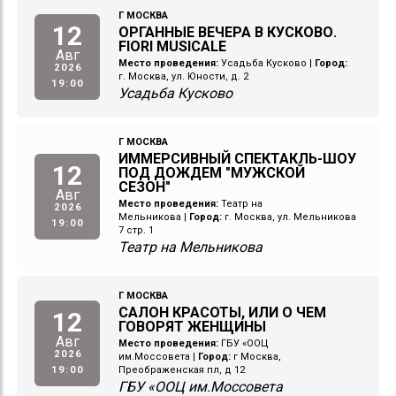
Г МОСКВА
12
ОРГАННЫЕ ВЕЧЕРА В КУСКОВО.
FIORI MUSICALE
Авг
Место проведения:
Усадьба Кусково
|
Город:
2026
г. Москва, ул. Юности, д. 2
19:00
Усадьба Кусково
Г МОСКВА
ИММЕРСИВНЫЙ СПЕКТАКЛЬ-ШОУ
12
ПОД ДОЖДЕМ "МУЖСКОЙ
СЕЗОН"
Авг
Место проведения:
Театр на
2026
Мельникова
|
Город:
г. Москва, ул. Мельникова
19:00
7 стр. 1
Театр на Мельникова
Г МОСКВА
САЛОН КРАСОТЫ, ИЛИ О ЧЕМ
12
ГОВОРЯТ ЖЕНЩИНЫ
Авг
Место проведения:
ГБУ «ООЦ
2026
им.Моссовета
|
Город:
г Москва,
19:00
Преображенская пл, д 12
ГБУ «ООЦ им.Моссовета