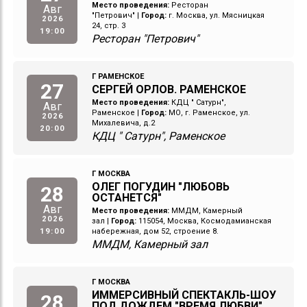
Место проведения:
Ресторан
Авг
"Петрович"
|
Город:
г. Москва, ул. Мясницкая
2026
24, стр. 3
19:00
Ресторан "Петрович"
Г РАМЕНСКОЕ
27
СЕРГЕЙ ОРЛОВ. РАМЕНСКОЕ
Место проведения:
КДЦ " Сатурн",
Авг
Раменское
|
Город:
МО, г. Раменское, ул.
2026
Михалевича, д.2
20:00
КДЦ " Сатурн", Раменское
Г МОСКВА
ОЛЕГ ПОГУДИН "ЛЮБОВЬ
28
ОСТАНЕТСЯ"
Авг
Место проведения:
ММДМ, Камерный
2026
зал
|
Город:
115054, Москва, Космодамианская
19:00
набережная, дом 52, строение 8.
ММДМ, Камерный зал
Г МОСКВА
ИММЕРСИВНЫЙ СПЕКТАКЛЬ-ШОУ
28
ПОД ДОЖДЕМ "ВРЕМЯ ЛЮБВИ"