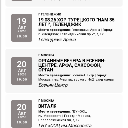
Г ГЕЛЕНДЖИК
19
19.08.26 ХОР ТУРЕЦКОГО "НАМ 35
ЛЕТ!", ГЕЛЕНДЖИК
Авг
Место проведения:
Геленджик Арена
|
Город:
2026
г Геленджик, Геленджикский пр-кт, д 171
20:00
Геленджик Арена
Г МОСКВА
ОРГАННЫЕ ВЕЧЕРА В ЕСЕНИН-
20
ЦЕНТРЕ. АРФА, САКСОФОН,
ОРГАН
Авг
2026
Место проведения:
Есенин-Центр
|
Город:
19:00
Москва, пер. Чернышевского, 4с2, вход слева
Есенин-Центр
Г МОСКВА
20
ВИТАЛЯ
Место проведения:
ГБУ «ООЦ
Авг
им.Моссовета
|
Город:
г Москва,
2026
Преображенская пл, д 12
19:00
ГБУ «ООЦ им.Моссовета