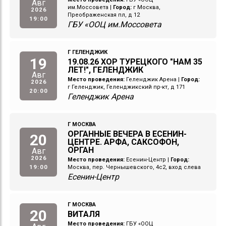
Авг
им.Моссовета
|
Город:
г Москва,
2026
Преображенская пл, д 12
19:00
ГБУ «ООЦ им.Моссовета
Г ГЕЛЕНДЖИК
19
19.08.26 ХОР ТУРЕЦКОГО "НАМ 35
ЛЕТ!", ГЕЛЕНДЖИК
Авг
Место проведения:
Геленджик Арена
|
Город:
2026
г Геленджик, Геленджикский пр-кт, д 171
20:00
Геленджик Арена
Г МОСКВА
ОРГАННЫЕ ВЕЧЕРА В ЕСЕНИН-
20
ЦЕНТРЕ. АРФА, САКСОФОН,
ОРГАН
Авг
2026
Место проведения:
Есенин-Центр
|
Город:
19:00
Москва, пер. Чернышевского, 4с2, вход слева
Есенин-Центр
Г МОСКВА
20
ВИТАЛЯ
Место проведения:
ГБУ «ООЦ