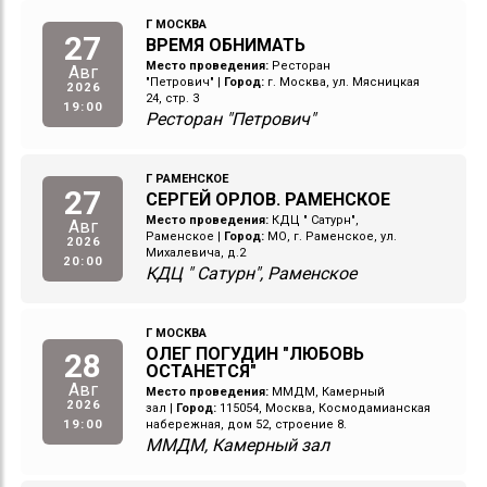
Г МОСКВА
27
ВРЕМЯ ОБНИМАТЬ
Место проведения:
Ресторан
Авг
"Петрович"
|
Город:
г. Москва, ул. Мясницкая
2026
24, стр. 3
19:00
Ресторан "Петрович"
Г РАМЕНСКОЕ
27
СЕРГЕЙ ОРЛОВ. РАМЕНСКОЕ
Место проведения:
КДЦ " Сатурн",
Авг
Раменское
|
Город:
МО, г. Раменское, ул.
2026
Михалевича, д.2
20:00
КДЦ " Сатурн", Раменское
Г МОСКВА
ОЛЕГ ПОГУДИН "ЛЮБОВЬ
28
ОСТАНЕТСЯ"
Авг
Место проведения:
ММДМ, Камерный
2026
зал
|
Город:
115054, Москва, Космодамианская
19:00
набережная, дом 52, строение 8.
ММДМ, Камерный зал