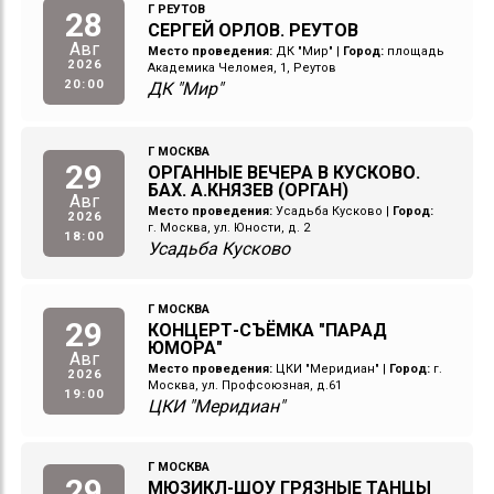
Г РЕУТОВ
28
СЕРГЕЙ ОРЛОВ. РЕУТОВ
Авг
Место проведения:
ДК "Мир"
|
Город:
площадь
2026
Академика Челомея, 1, Реутов
20:00
ДК "Мир"
Г МОСКВА
29
ОРГАННЫЕ ВЕЧЕРА В КУСКОВО.
БАХ. А.КНЯЗЕВ (ОРГАН)
Авг
Место проведения:
Усадьба Кусково
|
Город:
2026
г. Москва, ул. Юности, д. 2
18:00
Усадьба Кусково
Г МОСКВА
29
КОНЦЕРТ-СЪЁМКА "ПАРАД
ЮМОРА"
Авг
Место проведения:
ЦКИ "Меридиан"
|
Город:
г.
2026
Москва, ул. Профсоюзная, д.61
19:00
ЦКИ "Меридиан"
Г МОСКВА
29
МЮЗИКЛ-ШОУ ГРЯЗНЫЕ ТАНЦЫ