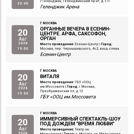
г Геленджик, Геленджикский пр-кт, д 171
20:00
Геленджик Арена
Г МОСКВА
ОРГАННЫЕ ВЕЧЕРА В ЕСЕНИН-
20
ЦЕНТРЕ. АРФА, САКСОФОН,
ОРГАН
Авг
2026
Место проведения:
Есенин-Центр
|
Город:
19:00
Москва, пер. Чернышевского, 4с2, вход слева
Есенин-Центр
Г МОСКВА
20
ВИТАЛЯ
Место проведения:
ГБУ «ООЦ
Авг
им.Моссовета
|
Город:
г Москва,
2026
Преображенская пл, д 12
19:00
ГБУ «ООЦ им.Моссовета
Г МОСКВА
ИММЕРСИВНЫЙ СПЕКТАКЛЬ-ШОУ
20
ПОД ДОЖДЕМ "ВРЕМЯ ЛЮБВИ"
Авг
Место проведения:
Театр на
2026
Мельникова
|
Город:
г. Москва, ул. Мельникова