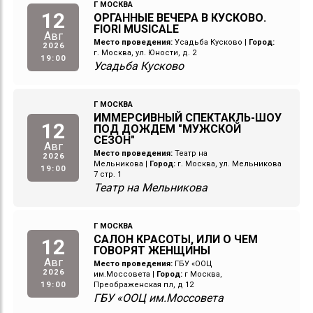
Г МОСКВА
12
ОРГАННЫЕ ВЕЧЕРА В КУСКОВО.
FIORI MUSICALE
Авг
Место проведения:
Усадьба Кусково
|
Город:
2026
г. Москва, ул. Юности, д. 2
19:00
Усадьба Кусково
Г МОСКВА
ИММЕРСИВНЫЙ СПЕКТАКЛЬ-ШОУ
12
ПОД ДОЖДЕМ "МУЖСКОЙ
СЕЗОН"
Авг
Место проведения:
Театр на
2026
Мельникова
|
Город:
г. Москва, ул. Мельникова
19:00
7 стр. 1
Театр на Мельникова
Г МОСКВА
САЛОН КРАСОТЫ, ИЛИ О ЧЕМ
12
ГОВОРЯТ ЖЕНЩИНЫ
Авг
Место проведения:
ГБУ «ООЦ
2026
им.Моссовета
|
Город:
г Москва,
19:00
Преображенская пл, д 12
ГБУ «ООЦ им.Моссовета