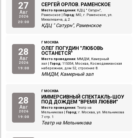
27
СЕРГЕЙ ОРЛОВ. РАМЕНСКОЕ
Место проведения:
КДЦ " Сатурн",
Авг
Раменское
|
Город:
МО, г. Раменское, ул.
2026
Михалевича, д.2
20:00
КДЦ " Сатурн", Раменское
Г МОСКВА
ОЛЕГ ПОГУДИН "ЛЮБОВЬ
28
ОСТАНЕТСЯ"
Авг
Место проведения:
ММДМ, Камерный
2026
зал
|
Город:
115054, Москва, Космодамианская
19:00
набережная, дом 52, строение 8.
ММДМ, Камерный зал
Г МОСКВА
ИММЕРСИВНЫЙ СПЕКТАКЛЬ-ШОУ
28
ПОД ДОЖДЕМ "ВРЕМЯ ЛЮБВИ"
Авг
Место проведения:
Театр на
2026
Мельникова
|
Город:
г. Москва, ул. Мельникова
19:00
7 стр. 1
Театр на Мельникова