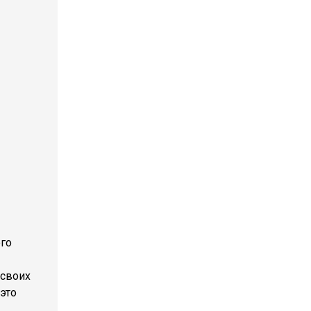
ого
 своих
 это