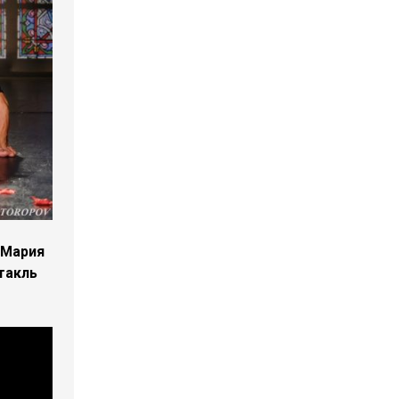
 Мария
такль