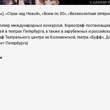
ы), «Страх над Невой», «Всем по 50», «Великолепная пятёрк
Призер международных конкурсов. Хореограф-постановщи
й в театрах Петербурга, а также в зарубежных и российск
аф Театрального центра на Коломенской, театра «Буфф», Д
нкт-Петербурга)
м.