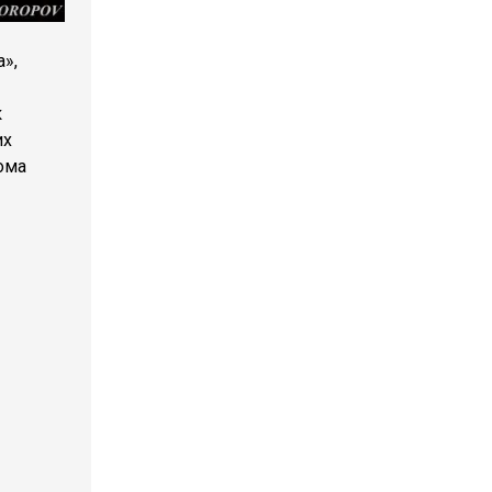
а»,
к
их
ома