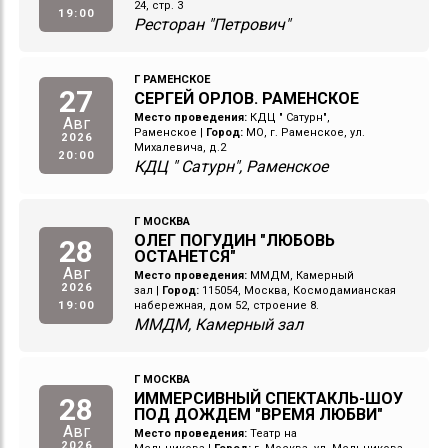
24, стр. 3
19:00
Ресторан "Петрович"
Г РАМЕНСКОЕ
27
СЕРГЕЙ ОРЛОВ. РАМЕНСКОЕ
Место проведения:
КДЦ " Сатурн",
Авг
Раменское
|
Город:
МО, г. Раменское, ул.
2026
Михалевича, д.2
20:00
КДЦ " Сатурн", Раменское
Г МОСКВА
ОЛЕГ ПОГУДИН "ЛЮБОВЬ
28
ОСТАНЕТСЯ"
Авг
Место проведения:
ММДМ, Камерный
2026
зал
|
Город:
115054, Москва, Космодамианская
19:00
набережная, дом 52, строение 8.
ММДМ, Камерный зал
Г МОСКВА
ИММЕРСИВНЫЙ СПЕКТАКЛЬ-ШОУ
28
ПОД ДОЖДЕМ "ВРЕМЯ ЛЮБВИ"
Авг
Место проведения:
Театр на
2026