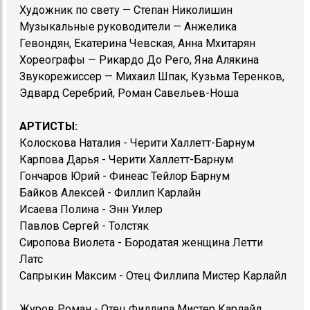
Художник по свету — Степан Николишин
Музыкальные руководители — Анжелика
Гевондян, Екатерина Чевская, Анна Мхитарян
Хореографы — Рикардо До Рего, Яна Алякина
Звукорежиссер — Михаил Шпак, Кузьма Теренков,
Эдвард Серебрий, Роман Савельев-Ноша
АРТИСТЫ:
Колоскова Наталия - Черити Халлетт-Барнум
Карпова Дарья - Черити Халлетт-Барнум
Гончаров Юрий - Финеас Тейлор Барнум
Байков Алексей - Филлип Карлайн
Исаева Полина - Энн Уилер
Павлов Сергей - Толстяк
Сиропова Виолета - Бородатая женщина Летти
Латс
Сапрыкин Максим - Отец Филлипа Мистер Карлайл
Журов Роман - Отец Филлипа Мистер Карлайл