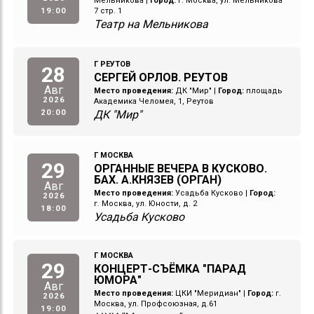
Мельникова
|
Город:
г. Москва, ул. Мельникова
19:00
7 стр. 1
Театр на Мельникова
Г РЕУТОВ
28
СЕРГЕЙ ОРЛОВ. РЕУТОВ
Авг
Место проведения:
ДК "Мир"
|
Город:
площадь
2026
Академика Челомея, 1, Реутов
20:00
ДК "Мир"
Г МОСКВА
29
ОРГАННЫЕ ВЕЧЕРА В КУСКОВО.
БАХ. А.КНЯЗЕВ (ОРГАН)
Авг
Место проведения:
Усадьба Кусково
|
Город:
2026
г. Москва, ул. Юности, д. 2
18:00
Усадьба Кусково
Г МОСКВА
29
КОНЦЕРТ-СЪЁМКА "ПАРАД
ЮМОРА"
Авг
Место проведения:
ЦКИ "Меридиан"
|
Город:
г.
2026
Москва, ул. Профсоюзная, д.61
19:00