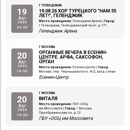
Г ГЕЛЕНДЖИК
19
19.08.26 ХОР ТУРЕЦКОГО "НАМ 35
ЛЕТ!", ГЕЛЕНДЖИК
Авг
Место проведения:
Геленджик Арена
|
Город:
2026
г Геленджик, Геленджикский пр-кт, д 171
20:00
Геленджик Арена
Г МОСКВА
ОРГАННЫЕ ВЕЧЕРА В ЕСЕНИН-
20
ЦЕНТРЕ. АРФА, САКСОФОН,
ОРГАН
Авг
2026
Место проведения:
Есенин-Центр
|
Город:
19:00
Москва, пер. Чернышевского, 4с2, вход слева
Есенин-Центр
Г МОСКВА
20
ВИТАЛЯ
Место проведения:
ГБУ «ООЦ
Авг
им.Моссовета
|
Город:
г Москва,
2026
Преображенская пл, д 12
19:00
ГБУ «ООЦ им.Моссовета