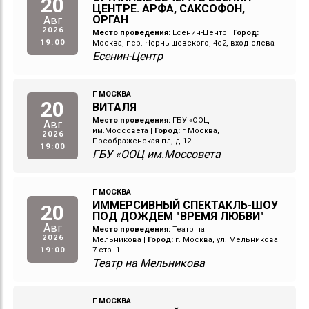
20
ЦЕНТРЕ. АРФА, САКСОФОН,
ОРГАН
Авг
2026
Место проведения:
Есенин-Центр
|
Город:
19:00
Москва, пер. Чернышевского, 4с2, вход слева
Есенин-Центр
Г МОСКВА
20
ВИТАЛЯ
Место проведения:
ГБУ «ООЦ
Авг
им.Моссовета
|
Город:
г Москва,
2026
Преображенская пл, д 12
19:00
ГБУ «ООЦ им.Моссовета
Г МОСКВА
ИММЕРСИВНЫЙ СПЕКТАКЛЬ-ШОУ
20
ПОД ДОЖДЕМ "ВРЕМЯ ЛЮБВИ"
Авг
Место проведения:
Театр на
2026
Мельникова
|
Город:
г. Москва, ул. Мельникова
19:00
7 стр. 1
Театр на Мельникова
Г МОСКВА