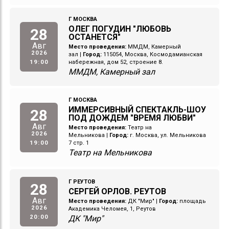
Г МОСКВА
ОЛЕГ ПОГУДИН "ЛЮБОВЬ
28
ОСТАНЕТСЯ"
Авг
Место проведения:
ММДМ, Камерный
2026
зал
|
Город:
115054, Москва, Космодамианская
19:00
набережная, дом 52, строение 8.
ММДМ, Камерный зал
Г МОСКВА
ИММЕРСИВНЫЙ СПЕКТАКЛЬ-ШОУ
28
ПОД ДОЖДЕМ "ВРЕМЯ ЛЮБВИ"
Авг
Место проведения:
Театр на
2026
Мельникова
|
Город:
г. Москва, ул. Мельникова
19:00
7 стр. 1
Театр на Мельникова
Г РЕУТОВ
28
СЕРГЕЙ ОРЛОВ. РЕУТОВ
Авг
Место проведения:
ДК "Мир"
|
Город:
площадь
2026
Академика Челомея, 1, Реутов
20:00
ДК "Мир"