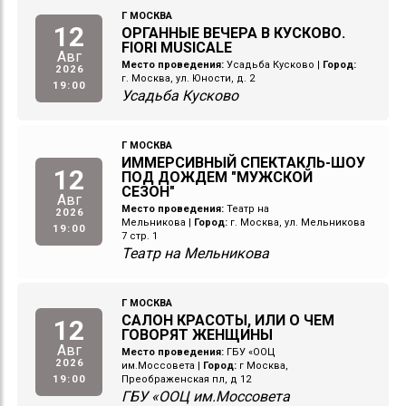
Г МОСКВА
12
ОРГАННЫЕ ВЕЧЕРА В КУСКОВО.
FIORI MUSICALE
Авг
Место проведения:
Усадьба Кусково
|
Город:
2026
г. Москва, ул. Юности, д. 2
19:00
Усадьба Кусково
Г МОСКВА
ИММЕРСИВНЫЙ СПЕКТАКЛЬ-ШОУ
12
ПОД ДОЖДЕМ "МУЖСКОЙ
СЕЗОН"
Авг
Место проведения:
Театр на
2026
Мельникова
|
Город:
г. Москва, ул. Мельникова
19:00
7 стр. 1
Театр на Мельникова
Г МОСКВА
САЛОН КРАСОТЫ, ИЛИ О ЧЕМ
12
ГОВОРЯТ ЖЕНЩИНЫ
Авг
Место проведения:
ГБУ «ООЦ
2026
им.Моссовета
|
Город:
г Москва,
19:00
Преображенская пл, д 12
ГБУ «ООЦ им.Моссовета