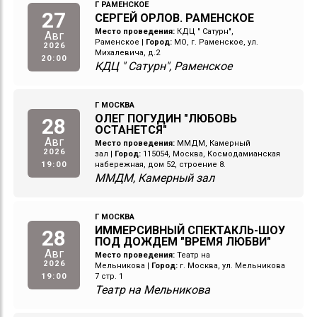
Г РАМЕНСКОЕ
27
СЕРГЕЙ ОРЛОВ. РАМЕНСКОЕ
Место проведения:
КДЦ " Сатурн",
Авг
Раменское
|
Город:
МО, г. Раменское, ул.
2026
Михалевича, д.2
20:00
КДЦ " Сатурн", Раменское
Г МОСКВА
ОЛЕГ ПОГУДИН "ЛЮБОВЬ
28
ОСТАНЕТСЯ"
Авг
Место проведения:
ММДМ, Камерный
2026
зал
|
Город:
115054, Москва, Космодамианская
19:00
набережная, дом 52, строение 8.
ММДМ, Камерный зал
Г МОСКВА
ИММЕРСИВНЫЙ СПЕКТАКЛЬ-ШОУ
28
ПОД ДОЖДЕМ "ВРЕМЯ ЛЮБВИ"
Авг
Место проведения:
Театр на
2026
Мельникова
|
Город:
г. Москва, ул. Мельникова
19:00
7 стр. 1
Театр на Мельникова