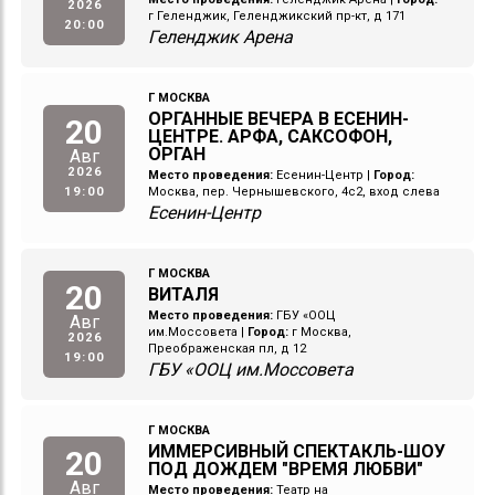
2026
г Геленджик, Геленджикский пр-кт, д 171
20:00
Геленджик Арена
Г МОСКВА
ОРГАННЫЕ ВЕЧЕРА В ЕСЕНИН-
20
ЦЕНТРЕ. АРФА, САКСОФОН,
ОРГАН
Авг
2026
Место проведения:
Есенин-Центр
|
Город:
19:00
Москва, пер. Чернышевского, 4с2, вход слева
Есенин-Центр
Г МОСКВА
20
ВИТАЛЯ
Место проведения:
ГБУ «ООЦ
Авг
им.Моссовета
|
Город:
г Москва,
2026
Преображенская пл, д 12
19:00
ГБУ «ООЦ им.Моссовета
Г МОСКВА
ИММЕРСИВНЫЙ СПЕКТАКЛЬ-ШОУ
20
ПОД ДОЖДЕМ "ВРЕМЯ ЛЮБВИ"
Авг
Место проведения:
Театр на