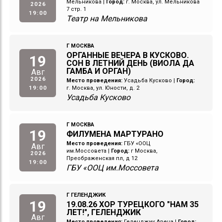
Мельникова
|
Город:
г. Москва, ул. Мельникова
2026
7 стр. 1
19:00
Театр на Мельникова
Г МОСКВА
ОРГАННЫЕ ВЕЧЕРА В КУСКОВО.
19
СОН В ЛЕТНИЙ ДЕНЬ (ВИОЛА ДА
ГАМБА И ОРГАН)
Авг
2026
Место проведения:
Усадьба Кусково
|
Город:
19:00
г. Москва, ул. Юности, д. 2
Усадьба Кусково
Г МОСКВА
19
ФИЛУМЕНА МАРТУРАНО
Место проведения:
ГБУ «ООЦ
Авг
им.Моссовета
|
Город:
г Москва,
2026
Преображенская пл, д 12
19:00
ГБУ «ООЦ им.Моссовета
Г ГЕЛЕНДЖИК
19
19.08.26 ХОР ТУРЕЦКОГО "НАМ 35
ЛЕТ!", ГЕЛЕНДЖИК
Авг
Место проведения:
Геленджик Арена
|
Город: