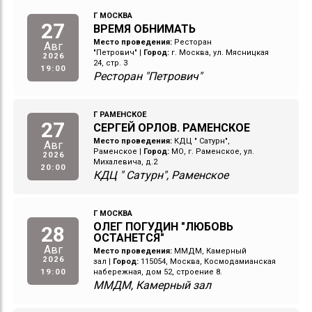
Г МОСКВА
27
ВРЕМЯ ОБНИМАТЬ
Место проведения:
Ресторан
Авг
"Петрович"
|
Город:
г. Москва, ул. Мясницкая
2026
24, стр. 3
19:00
Ресторан "Петрович"
Г РАМЕНСКОЕ
27
СЕРГЕЙ ОРЛОВ. РАМЕНСКОЕ
Место проведения:
КДЦ " Сатурн",
Авг
Раменское
|
Город:
МО, г. Раменское, ул.
2026
Михалевича, д.2
20:00
КДЦ " Сатурн", Раменское
Г МОСКВА
ОЛЕГ ПОГУДИН "ЛЮБОВЬ
28
ОСТАНЕТСЯ"
Авг
Место проведения:
ММДМ, Камерный
2026
зал
|
Город:
115054, Москва, Космодамианская
19:00
набережная, дом 52, строение 8.
ММДМ, Камерный зал