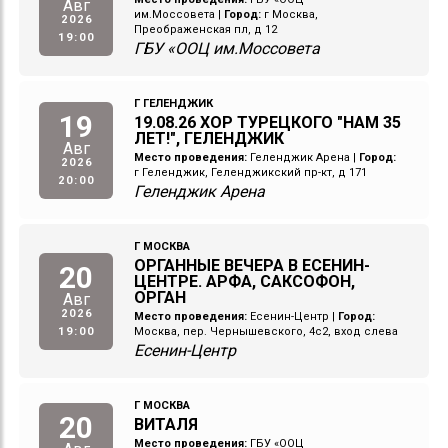
Авг
им.Моссовета
|
Город:
г Москва,
2026
Преображенская пл, д 12
19:00
ГБУ «ООЦ им.Моссовета
Г ГЕЛЕНДЖИК
19
19.08.26 ХОР ТУРЕЦКОГО "НАМ 35
ЛЕТ!", ГЕЛЕНДЖИК
Авг
Место проведения:
Геленджик Арена
|
Город:
2026
г Геленджик, Геленджикский пр-кт, д 171
20:00
Геленджик Арена
Г МОСКВА
ОРГАННЫЕ ВЕЧЕРА В ЕСЕНИН-
20
ЦЕНТРЕ. АРФА, САКСОФОН,
ОРГАН
Авг
2026
Место проведения:
Есенин-Центр
|
Город:
19:00
Москва, пер. Чернышевского, 4с2, вход слева
Есенин-Центр
Г МОСКВА
20
ВИТАЛЯ
Место проведения:
ГБУ «ООЦ